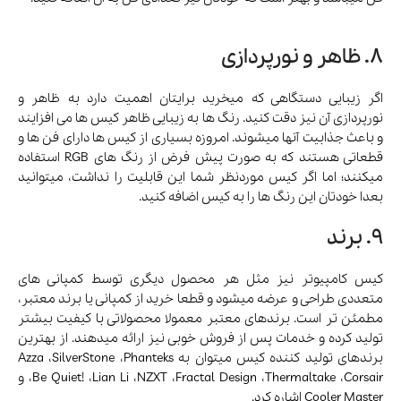
8. ظاهر و نورپردازی
اگر زیبایی دستگاهی که میخرید برایتان اهمیت دارد به ظاهر و
نورپردازی آن نیز دقت کنید. رنگ ها به زیبایی ظاهر کیس ها می افزایند
و باعث جذابیت آنها میشوند. امروزه بسیاری از کیس ها دارای فن ها و
قطعاتی هستند که به صورت پیش فرض از رنگ های RGB استفاده
میکنند؛ اما اگر کیس موردنظر شما این قابلیت را نداشت، میتوانید
بعدا خودتان این رنگ ها را به کیس اضافه کنید.
9. برند
کیس کامپیوتر نیز مثل هر محصول دیگری توسط کمپانی های
متعددی طراحی و عرضه میشود و قطعا خرید از کمپانی یا برند معتبر،
مطمئن تر است. برندهای معتبر معمولا محصولاتی با کیفیت بیشتر
تولید کرده و خدمات پس از فروش خوبی نیز ارائه میدهند. از بهترین
برندهای تولید کننده کیس میتوان به Azza ،SilverStone ،Phanteks
،Be Quiet! ،Lian Li ،NZXT ،Fractal Design ،Thermaltake ،Corsair و
Cooler Master اشاره کرد.