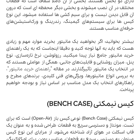
دارای دو بخش هستند. بخشی از آن کاملا شفاف است که قطعات
مختلف در آن نصب میشوند و بخشی دیگر محفظه ای است که درون
آن قابل دیدن نیست و برای سیم کشی ها استفاده میشود. این نوع
کیس ها برای سیستم‌های گیمینگ، رندرینگ و ورک‌استیشن‌های
حرفه‌ای مناسب هستند.
بیشتر بخوانید: اگر بخواهید یک مانیتور بخرید موارد مهم و زیادی
هست که باید به آنها توجه کنید و دقیقا اینجاست که به یک راهنمای
خرید مانیتور جامع نیاز پیدا میکنید. رزولوشن، نرخ تازه‌سازی، نوع
پنل، میزان روشنایی و قابلیت‌های جانبی، همگی از عواملی هستند که
در انتخاب یک مانیتور تأثیرگذارند. در مقاله “
راهنمای خرید مانیتور
“،
به بررسی انواع مانیتورها، ویژگی‌های فنی کلیدی، برندهای مطرح و
راهکارهای انتخاب یک مدل مناسب بر اساس نیاز و بودجه خواهیم
پرداخت.
کیس نیمکتی (BENCH CASE)
کیس نیمکتی (Bench Case) نوعی کیس باز (Open-Air) است که برای
تست، مونتاژ و دسترسی سریع به قطعات طراحی شده و به عنوان یک
قاب اسکلت در هوای آزاد شناخته می‌شود. از مزایای این نوع کیس
میتوان به دسترسی سریع به قطعات، مناسب بودن برای اورکلاکینگ،