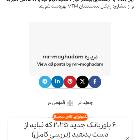
و از مشاوره رایگان متخصصان
MTM
بهره‌مند شوید.
درباره mr-moghadam
View all posts by mr-moghadam
جدید تر
قدیمی تر
تکنولوژی
,
کالای دیجیتال
6 پاوربانک جدید 2025 که نباید از
23
دست بدهید (بررسی کامل)
اردیبهشت
ار