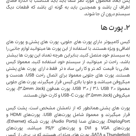
پس ابعاد محصول مورد نظر شما باید باید متناسب با اندازه فضای
اطراف آن باشد و همچنین باید به گونه ای باشد که قطعات دیگ
سیستم درون آن جا شوند.
2. پورت ها
کیس کامپیوتر دارای پورت های جلویی، پورت های پشتی و پورت های
اضافی و ویژه هستند. با استفاده از این پورت ها میتوانید لوازم جانبی را
به سیستم خود متصل کنید. بنابراین هرچه تعداد این پورت ها بیشتر
باشد، راحت تر میتوانید از سیستم خود استفاده کنید. معمولا کیس
هایی با قیمت کمتر و کارایی ساده تر فقط دارای پورت های پشتی
هستند. پورت های جلویی معمولا برای اتصال راحت USB، هدست و
میکروفن میباشد و جلو یا بالای کیس قرار میگیرند. پورت های جلویی
معمولا USB 3.0 / 3.1، USB 2.0، پورت هدفون (3.5mm Jack)، پورت
میکروفن (3.5mm Jack)، پورت USB-C و کارت خوان هستند.
پورت های پشتی همانطور که از نامشان مشخص است، پشت کیس
قرار میگیرند و معمولا شامل پورت‌های USB، پورت‌های HDMI و
DisplayPort، پورت‌های صدا (Audio Ports)، پورت شبکه (Ethernet)،
پورت‌های VGA و DVI و پورت‌های PS/2 میباشد. پورت‌های
Thunderbolt و SATA، پورت های ویژه ای هستند که در برخی از کیس