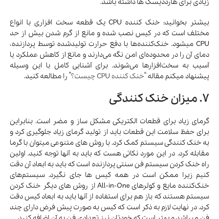
زیادی برای هارددیسک ها داشته باشد.
بیشتر بخوانید: خنک کننده CPU یک قطعه سخت افزاری با انواع
مختلف است که در کیس نصب شده و مانع از گرم شدن بیش از حد
CPU میشود. خنک‌کننده‌ها با دفع حرارت تولیدشده توسط پردازنده،
دمای آن را در محدوده‌ای امن نگه می‌دارند و مانع از کاهش عملکرد یا
آسیب به سخت‌افزارها می‌شوند. برای آشنایی کامل با این وسیله
پیشنهاد میکنم مقاله “
خنک کننده CPU چیست؟
” را مطالعه کنید.
7. میزان خنک کنندگی
گرمای زیاد برای قطعات الکتریکی مشکل ساز و مضر است. بنابراین
برای حفظ سلامت این قطعات باید از تولید گرمای زیاد جلوگیری کرد و
به خنک کنندگی سیستم کمک کرد. با روش های متنوعی میتوان با گرما
مقابله کرد. در این مورد نکاتی هست که باید به آنها توجه کنید. اولین
راه خنک کردن سیستم فن سنتی پردازنده است که باید به ابعاد آن دقت
کنیم زیرا ممکن است در همه کیس ها جای نگیرد. سیستم‌های
خنک‌کننده مایع و کولرهای All-in-One از روش های دیگر خنک کردن
سیستم هستند که باز هم برای استفاده از آنها باید به ابعاد کیس دقت
کرد. در نهایت لازم به ذکر است که کیس به صورت پیش فرض دارای چند
فن میباشد و بهتر است که خودتان نیز تعدادی فن به آن اضافه کنید.