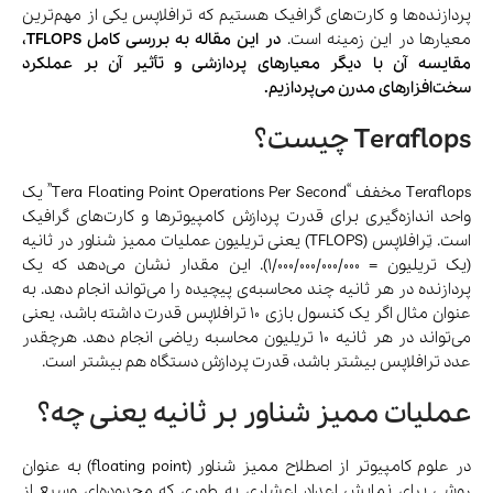
پردازنده‌ها و کارت‌های گرافیک هستیم که ترافلاپس یکی از مهم‌ترین
معیارها در این زمینه است.
در این مقاله به بررسی کامل TFLOPS،
مقایسه آن با دیگر معیارهای پردازشی و تأثیر آن بر عملکرد
سخت‌افزارهای مدرن می‌پردازیم.
Teraflops چیست؟
Teraflops مخفف “Tera Floating Point Operations Per Second” یک
واحد اندازه‌گیری برای قدرت پردازش کامپیوترها و کارت‌های گرافیک
است. تِرافلاپس (TFLOPS) یعنی تریلیون عملیات ممیز شناور در ثانیه
(یک تریلیون = 1/000/000/000/000). این مقدار نشان می‌دهد که یک
پردازنده در هر ثانیه چند محاسبه‌ی پیچیده را می‌تواند انجام دهد. به
عنوان مثال اگر یک کنسول بازی ۱۰ ترافلاپس قدرت داشته باشد، یعنی
می‌تواند در هر ثانیه ۱۰ تریلیون محاسبه ریاضی انجام دهد. هرچقدر
عدد ترافلاپس بیشتر باشد، قدرت پردازش دستگاه هم بیشتر است.
عملیات ممیز شناور بر ثانیه یعنی چه؟
در علوم کامپیوتر از اصطلاح ممیز شناور (floating point) به عنوان
روشی برای نمایش اعداد اعشاری به طوری که محدوده‌ای وسیع از