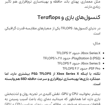
مثل معماری، پهنای باند حافظه و بهینه‌سازی نرم‌افزاری هم تأثیر
زیادی دارند.
کنسول‌های بازی و Teraflops
در دنیای کنسول‌ها، TFLOPS یکی از معیارهای مقایسه قدرت گرافیکی
است.
مثال:
Xbox Series X: حدود 12 TFLOPS
PlayStation 5 (PS5): حدود 10.28 TFLOPS
Xbox Series S: حدود 4 TFLOPS
PS4 Pro: حدود 4.2 TFLOPS
نکته: با اینکه Xbox Series X از PS5 TFLOPS بیشتری دارد، اما
عملکرد بازی‌ها بهینه‌سازی نرم‌افزاری و سرعت حافظه SSD هم وابسته
است.
بیشتر بخوانید: CPU و GPU، نقش کلیدی در تجربه‌ روان و لذت‌بخش
بازی دارد؛ اما همانطور که میدانید دمای زیاد باعث آسیب رسیدن به
قطعات سیستم میشود. در مقاله “
بررسی دمای مناسب CPU و GPU