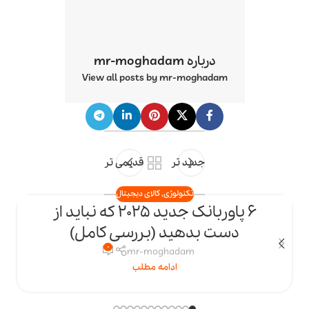
درباره mr-moghadam
View all posts by mr-moghadam
جدید تر
قدیمی تر
تکنولوژی
,
کالای دیجیتال
6 پاوربانک جدید 2025 که نباید از
23
دست بدهید (بررسی کامل)
اردیبهشت
ار
0
mr-moghadam
ادامه مطلب