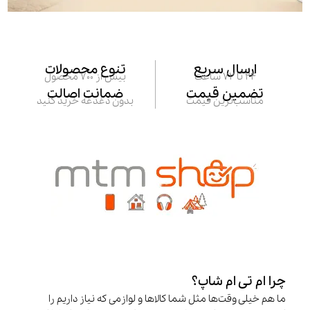
ارسال سریع
تنوع محصولات
24 تا 72 ساعت
بیش از 700 محصول
تضمین قیمت
ضمانت اصالت
مناسب‌ترین قیمت
بدون دغدغه خرید کنید
چرا ام تی ام شاپ؟
ما هم خیلی وقت‌ها مثل شما کالاها و لوازمی که نیاز داریم را