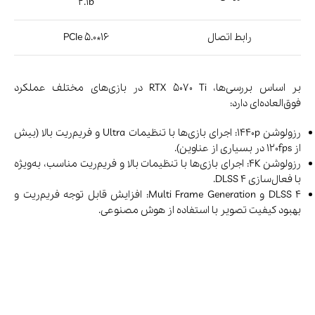
از 120fps در بسیاری از عناوین).
رزولوشن 4K: اجرای بازی‌ها با تنظیمات بالا و فریم‌ریت مناسب، به‌ویژه
با فعال‌سازی DLSS 4.
DLSS 4 و Multi Frame Generation: افزایش قابل توجه فریم‌ریت و
بهبود کیفیت تصویر با استفاده از هوش مصنوعی.
8- کارت گرافیک AMD Radeon RX 9070 XT
کارت گرافیک رادئون RX 9070 XT مبتنی بر تراشه Navi 48 است که از
ریزمعماری RDNA4 بهره می‌برد. این پردازنده گرافیکی از 4096 هسته
پردازشی تشکیل شده که با فرآیند تولید ۴ نانومتر ساخته شده‌اند.
فرکانس پایه این تراشه 1660 مگاهرتز و فرکانس بوست آن تا 2970
مگاهرتز می‌رسد. توان پردازشی خام این کارت گرافیک معادل 7.48
ترافلاپس ارزیابی می‌شود. همچنین دارای 128 هسته تنسور برای
پردازش‌های مرتبط با هوش مصنوعی است.
مشخصات فنی
معماری
RDNA 4