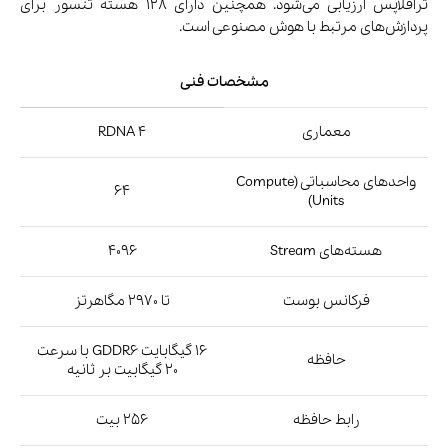
DirectX 12 Ultimate، PCIe 5.0،
پشتیبانی از
FSR 4، HYPR-RX، AFMF 2
کارت گرافیک RX 9070 XT دارای ویژگی‌هایی مثل میانگین 63 فریم بر
ثانیه، اجرای روان بازی‌ها با تنظیمات حداکثری، فریم‌ریت‌های بالای
120fps در بازی‌های 1440p با تنظیمات Ultra، پشتیبانی از فناوری‌های
نوین مثل FSR 4، HYPR-RX، AFMF 2، مصرف برق متعادل و… می‌باشد.