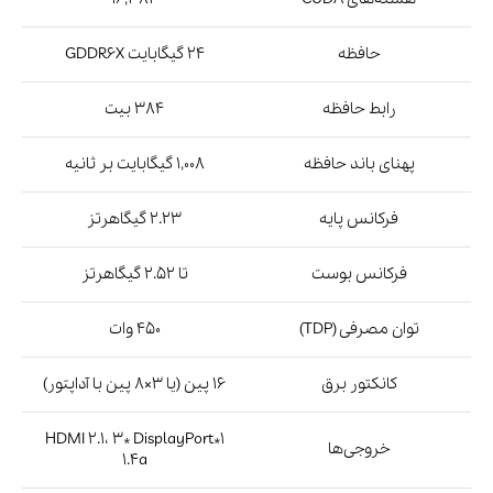
حافظه
24 گیگابایت GDDR6X
رابط حافظه
384 بیت
پهنای باند حافظه
1,008 گیگابایت بر ثانیه
فرکانس پایه
2.23 گیگاهرتز
فرکانس بوست
تا 2.52 گیگاهرتز
توان مصرفی (TDP)
450 وات
کانکتور برق
16 پین (یا 3×8 پین با آداپتور)
1*HDMI 2.1، 3* DisplayPort
خروجی‌ها
1.4a