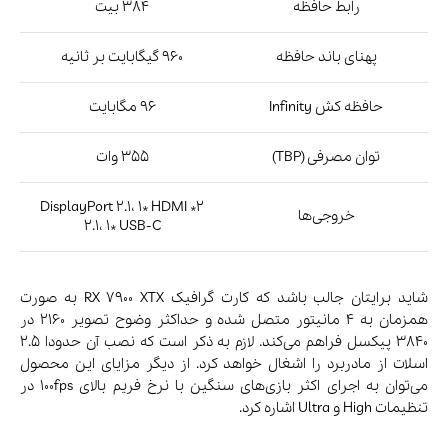
رابط حافظه
384 بیت
پهنای باند حافظه
960 گیگابایت بر ثانیه
حافظه کش Infinity
96 مگابایت
توان مصرفی (TBP)
355 وات
2* DisplayPort 2.1، 1* HDMI
خروجی‌ها
2.1، 1* USB-C
شاید برایتان جالب باشد که کارت گرافیک RX 7900 XTX به صورت
همزمان به 4 مانیتور متصل شده و حداکثر وضوح تصویر 2160 در
3840 پیکسل فراهم می‌کند. لازم به ذکر است که نصب آن حدودا 2.5
اسلات از مادربرد را اشغال خواهد کرد. از دیگر مزایای این محصول
می‌توان به اجرای اکثر بازی‌های سنگین با نرخ فریم بالای 100fps در
تنظیمات High و Ultra اشاره کرد.