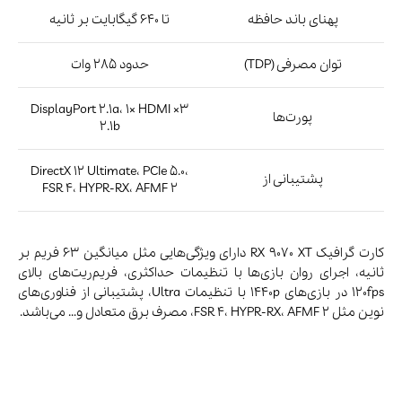
9- کارت گرافیک NVIDIA GeForce RTX 5080
کارت گرافیک RTX 5080 انویدیا دارای تراشه GB203-400 است که مبتنی
بر ریزمعماری Blackwell بوده با فرآیند لیتوگرافی 4 نانومتر (TSMC
4NP) تولید شده و دارای 10752 هسته کودا است. فرکانس پایه این کارت
2300 مگاهرتز و فرکانس بوست آن به 2620 مگاهرتز می‌رسد. توان
پردازشی خام این کارت گرافیک 28.56 ترافلاپس ارزیابی می‌شود. علاوه
بر این‌ها این تراشه شامل 84 هسته RT برای رهگیری پرتو و 336
هسته تنسور برای وظایف هوش مصنوعی می‌شود.
مشخصات فنی