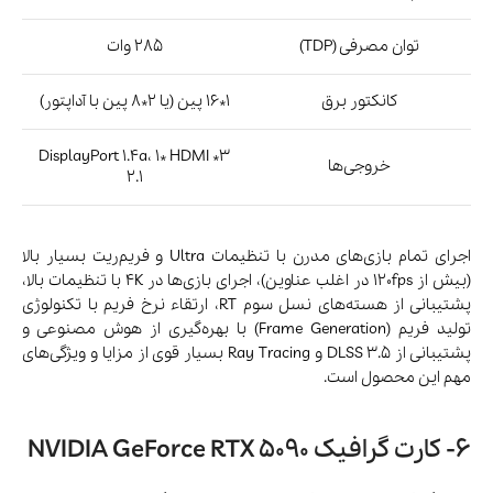
توان مصرفی (TDP)
285 وات
کانکتور برق
1*16 پین (یا 2*8 پین با آداپتور)
3* DisplayPort 1.4a، 1* HDMI
خروجی‌ها
2.1
اجرای تمام بازی‌های مدرن با تنظیمات Ultra و فریم‌ریت بسیار بالا
(بیش از 120fps در اغلب عناوین)، اجرای بازی‌ها در 4K با تنظیمات بالا،
پشتیبانی از هسته‌های نسل سوم RT، ارتقاء نرخ فریم با تکنولوژی
تولید فریم (Frame Generation) با بهره‌گیری از هوش مصنوعی و
پشتیبانی از DLSS 3.5 و Ray Tracing بسیار قوی از مزایا و ویژگی‌های
مهم این محصول است.
6- کارت گرافیک NVIDIA GeForce RTX 5090