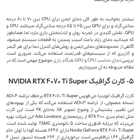
بیشتر بخوانید: به طور کلی دمای ایمن برای CPU بین 70 تا 80 درجه
سانتی گراد و برای GPU بین 65 تا 85 درجه سانتی گراد میباشد. CPU و
GPU، نقش کلیدی در تجربه‌ روان و لذت‌بخش بازی دارد؛ اما همانطور
که میدانید دمای زیاد باعث آسیب رسیدن به قطعات سیستم میشود.
آگاهی از محدوده‌های دمایی ایمن و روش‌های کنترل دما برای هر گیمر
و کاربری که از سیستم‌های قدرتمند استفاده می‌کند، ضروری است.
بررسی
دمای مناسب CPU و GPU هنگام بازی
موضوع مهمی است که در
مقاله مربوطه به آن میپردازیم.
5- کارت گرافیک NVIDIA RTX 4070 Ti Super
کارت گرافیک انویدیا جی فورس RTX 4070 Ti Super برخلاف تراشه AD104
نسخه‌ معمولی، از تراشه AD103 استفاده می‌کند که یکی از بهبودهای
این تغییر، پشتیبانی از وضوح تصویر 8K به‌جای 4K است. این کارت
مثل تمام سری RTX 4000 از ریزمعماری Ada Lovelace این شرکت بهره
می‌برند که برپایه فناوری ساخت 5 نانومتری TSMC تولید شده است.
Nvidia GeForce RTX 4070 Ti Super دارای 8448 هسته‌ کودا با توان خام
گرافیکی 1.44 ترافلاپسی است. برخورداری از 264 هسته‌ تنسور نسل 4