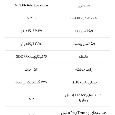
معماری
NVIDIA Ada Lovelace
هسته‌های CUDA
10,240
فرکانس پایه
2.29 گیگاهرتز
فرکانس بوست
2.55 گیگاهرتز
حافظه
16 گیگابایت GDDR6X
رابط حافظه
256 بیت
پهنای باند حافظه
736 گیگابایت بر ثانیه
هسته‌های Tensor (نسل
دارد
چهارم)
هسته‌های Ray Tracing (نسل