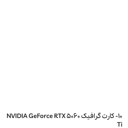
پهنای باند حافظه
تا 960 گیگابایت بر ثانیه
توان مصرفی (TDP)
حدود 200 وات
رابط اتصال
PCIe 5.0 x8
1× HDMI 2.1b، 3× DisplayPort
پورت‌ها
2.1b
از جمله مزایای این کارت می‌توان به پشتیبانی از DLSS 4 و قابلیت‌های
هوش مصنوعی برای بهبود فریم‌ریت و کیفیت تصویر اشاره کرد.
همچنین به لطف پشتیبانی از PCIe 5.0 و پورت‌های مدرن مانند HDMI
2.1b و DisplayPort 2.1b، سازگاری بالایی با سیستم‌های جدید دارد. در
مقابل، حافظه‌ی محدود نسخه‌ی 8 گیگابایتی ممکن است در برخی
عناوین سنگین نسل آینده باعث محدودیت شود، به‌خصوص اگر
سیستم به PCIe 4.0 محدود باشد که ممکن است تا 10٪ افت عملکرد در
مقایسه با PCIe 5.0 ایجاد کند.