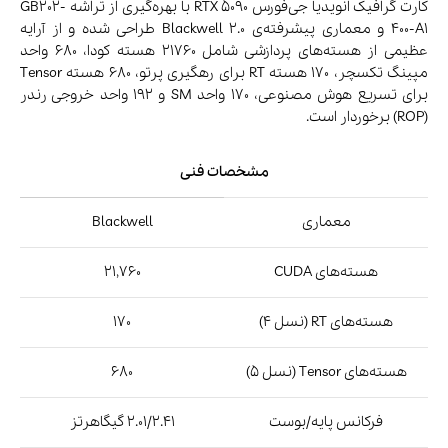
کارت گرافیک انویدیا جی‌فورس RTX 5090 با بهره‌گیری از تراشه‌ GB202-
400-A1 و معماری پیشرفته‌ی Blackwell 2.0 طراحی شده و از آرایه‌
عظیمی از هسته‌های پردازشی شامل 21760 هسته‌ کودا، 680 واحد
مپینگ تکسچر، 170 هسته‌ RT برای رهگیری پرتو، 680 هسته‌ Tensor
برای تسریع هوش مصنوعی، 170 واحد SM و 192 واحد خروجی رندر
(ROP) برخوردار است.
مشخصات فنی
معماری
Blackwell
هسته‌های CUDA
21,760
هسته‌های RT (نسل ۴)
170
هسته‌های Tensor (نسل ۵)
680
فرکانس پایه/بوست
2.01/2.41 گیگاهرتز