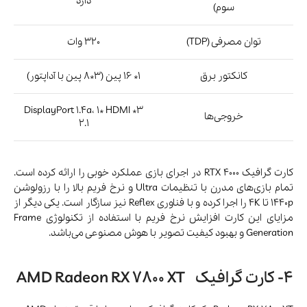
دارد
سوم)
توان مصرفی (TDP)
320 وات
کانکتور برق
1* 16 پین (3*8 پین با آداپتور)
3* DisplayPort 1.4a، 1* HDMI
خروجی‌ها
2.1
کارت گرافیک‌ RTX 4000 در اجرای بازی عملکرد خوبی را ارائه کرده است.
تمام بازی‌های مدرن با تنظیمات Ultra و نرخ فریم بالا را با رزولوشن
1440p تا 4K را اجرا کرده و با فناوری Reflex نیز سازگار است. یکی دیگر از
مزایای این کارت افزایش نرخ فریم با استفاده از تکنولوژی Frame
Generation و بهبود کیفیت تصویر با هوش مصنوعی می‌باشد.
4- کارت گرافیک AMD Radeon RX 7800 XT