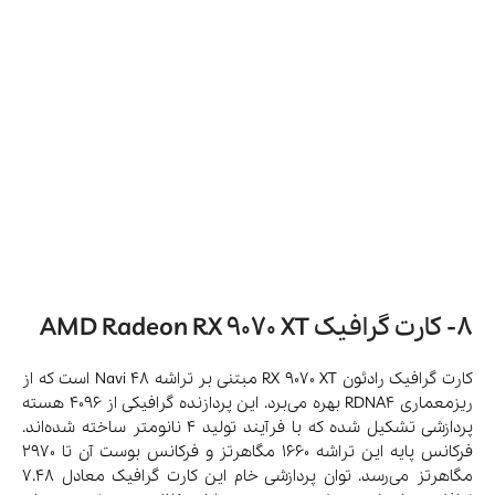
واحدهای محاسباتی (Compute
64
Units)
هسته‌های Stream
4096
فرکانس بوست
تا 2970 مگاهرتز
16 گیگابایت GDDR6 با سرعت
حافظه
20 گیگابیت بر ثانیه
رابط حافظه
256 بیت
پهنای باند حافظه
تا 640 گیگابایت بر ثانیه
توان مصرفی (TDP)
حدود 285 وات
3× DisplayPort 2.1a، 1× HDMI
پورت‌ها
2.1b