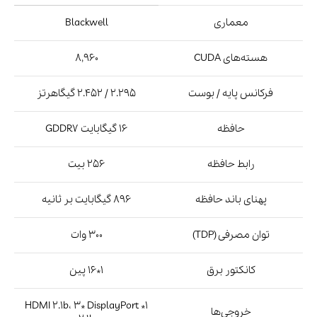
رابط حافظه
256 بیت
پهنای باند حافظه
896 گیگابایت بر ثانیه
توان مصرفی (TDP)
300 وات
کانکتور برق
1*16 پین
1* HDMI 2.1b، 3* DisplayPort
خروجی‌ها
2.1b
رابط اتصال
PCIe 5.0*16
بر اساس بررسی‌ها، RTX 5070 Ti در بازی‌های مختلف عملکرد
فوق‌العاده‌ای دارد:
رزولوشن 1440p: اجرای بازی‌ها با تنظیمات Ultra و فریم‌ریت بالا (بیش