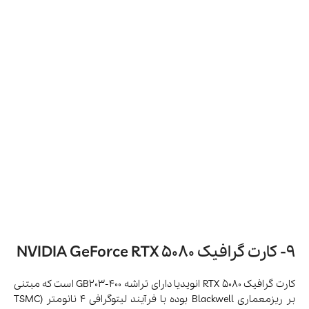
Blackwell (نسل پنجم Tensor
معماری
Cores و نسل چهارم Ray
Tracing Cores)
پردازنده گرافیکی
GB203-400-A1
تعداد هسته‌های CUDA
10,752
16 گیگابایت GDDR7 با سرعت
حافظه
30 گیگابیت بر ثانیه
رابط حافظه
256 بیت
پهنای باند حافظه
960 گیگابایت بر ثانیه
توان مصرفی (TDP)
360 وات