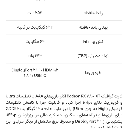
رابط حافظه
256 بیت
پهنای باند حافظه
624 گیگابایت بر ثانیه
کش Infinity
64 مگابایت
توان مصرفی (TBP)
263 وات
2* DisplayPort 2.1، 1* HDMI
خروجی‌ها
2.1، 1* USB-C
کارت گرافیک Radeon RX 7800 XT اکثر بازی‌های AAA با تنظیمات Ultra
و فریم‌ریت بالای 100fps اجرا کرده و قابلیت اجرا با کاهش تنظیمات
گرافیکی (High به جای Ultra) را نیز دارد. حافظه 16 گیگابایت GDDR6
برای بازی‌ها و برنامه‌های سنگین، عملکرد عالی در رزولوشن 1440p،
پشتیبانی از DisplayPort 2.1 و مصرف برق متعادل از دیگر مزایای این
کارت گرافیک می‌باشد.