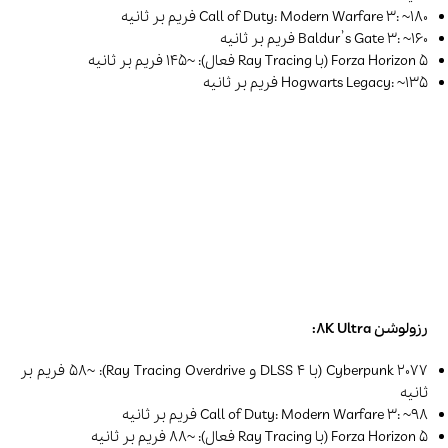
Call of Duty: Modern Warfare 3: ~180 فریم بر ثانیه
Baldur’s Gate 3: ~160 فریم بر ثانیه
Forza Horizon 5 (با Ray Tracing فعال): ~145 فریم بر ثانیه
Hogwarts Legacy: ~135 فریم بر ثانیه
رزولوشن 8K Ultra:
Cyberpunk 2077 (با DLSS 4 و Ray Tracing Overdrive): ~58 فریم بر
ثانیه
Call of Duty: Modern Warfare 3: ~98 فریم بر ثانیه
Forza Horizon 5 (با Ray Tracing فعال): ~88 فریم بر ثانیه
Hogwarts Legacy: ~82 فریم بر ثانیه
بیشتر بخوانید: در سال 2001 در نمایشگاه CES چند دانشجو برای اولین
بار دستگاهی را تحت عنوان پاوربانک ارائه کردند که شامل چند باتری
قلمی کوچک با اندازه‌ای بزرگ و طول‌عمر پایین بود. پس از آن یک شرکت
چینی به نام هواکی (Huaqi) آن را تولید و روانه بازار کرده و توجه همه را
به این محصول جلب کرد. پس از مدتی شرکت‌های دیگری مثل Aigo و
Anytone پاوربانک‌های مختلفی را ارائه کردند. در مقاله “
معرفی
پاوربانک جدید 2025
” سعی کرده‌ایم تا تعدادی از این محصولات را
معرفی و بررسی کنیم.