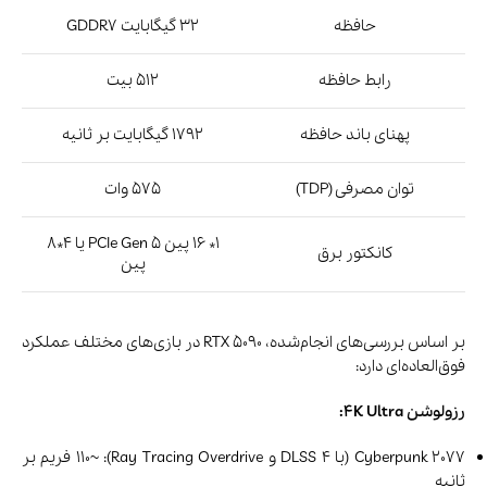
حافظه
32 گیگابایت GDDR7
رابط حافظه
512 بیت
پهنای باند حافظه
1792 گیگابایت بر ثانیه
توان مصرفی (TDP)
575 وات
1* 16 پین PCIe Gen 5 یا 4*8
کانکتور برق
پین
بر اساس بررسی‌های انجام‌شده، RTX 5090 در بازی‌های مختلف عملکرد
فوق‌العاده‌ای دارد:
رزولوشن 4K Ultra:
Cyberpunk 2077 (با DLSS 4 و Ray Tracing Overdrive): ~110 فریم بر
ثانیه