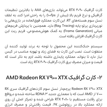
کارت گرافیک RTX 4090 می‌تواند بازی‌های AAA با بالاترین تنظیمات
گرافیکی و نرخ فریم بالا (بیش از 100fps) را به راحتی اجرا کند. به لطف
نسل سوم هسته‌های RT، این کارت عملکرد فوق‌العاده در بازی‌هایی با
نورپردازی پرتو-پایه (Ray Tracing) دارد. همچنین با پردازش فریم‌های
میانی (Frame Generation) به کمک هوش‌مصنوعی، فریم ریت این
کارت گرافیک افزاش یافته است.
سیستم خنک‌کننده این محصول با توجه به برند تولید کننده آن
متفاوت است. نصب این کارت به فضای زیاد و تهویه مناسب در کیس
نیاز دارد تا بتواند عملکرد پایداری داشته باشد. لازم به ذکر است که
قیمت و میزان مصرف برق کارت گرافیک RTX 4090 زیاد است.
2- کارت گرافیک AMD Radeon RX 7900 XTX
Radeon RX 7900 XTX پرچم‌دار نسل سوم کارت‌های گرافیک سری RX
7000 از AMD است که با معماری جدید RDNA 3 ساخته شده و درواقع
برای رقابت مستقیم با RTX 4080 طراحی شده و تمرکز اصلی آن روی
ارائه عملکرد بالا در رزولوشن 4K، قیمت رقابتی‌تر و مصرف انرژی