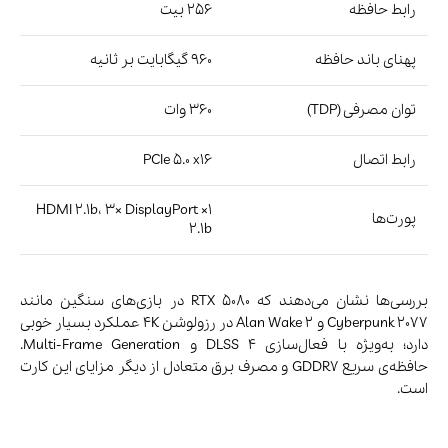
واحد ROP در آن تعبیه شده.
مشخصات فنی
معماری
Blackwell
پردازنده گرافیکی
GB206-300-A1
تعداد هسته‌های CUDA
4608
فرکانس پایه
2.4 گیگاهرتز
فرکانس بوست
2.57 گیگاهرتز
حافظه
8 یا 16 گیگابایت GDDR7
رابط حافظه
128 بیت