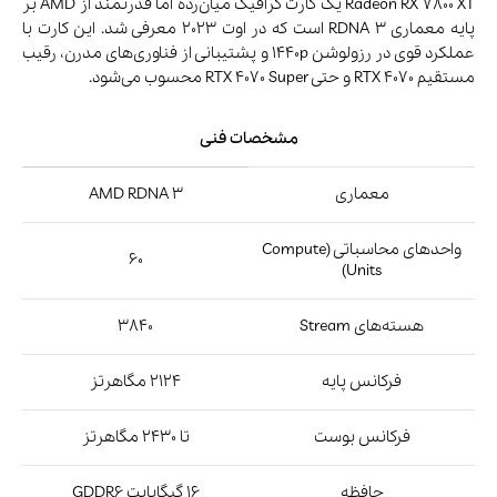
Radeon RX 7800 XT یک کارت گرافیک میان‌رده اما قدرتمند از AMD بر
پایه معماری RDNA 3 است که در اوت 2023 معرفی شد. این کارت با
عملکرد قوی در رزولوشن 1440p و پشتیبانی از فناوری‌های مدرن، رقیب
مستقیم RTX 4070 و حتی RTX 4070 Super محسوب می‌شود.
مشخصات فنی
معماری
AMD RDNA 3
واحدهای محاسباتی (Compute
60
Units)
هسته‌های Stream
3840
فرکانس پایه
2124 مگاهرتز
فرکانس بوست
تا 2430 مگاهرتز
حافظه
16 گیگابایت GDDR6