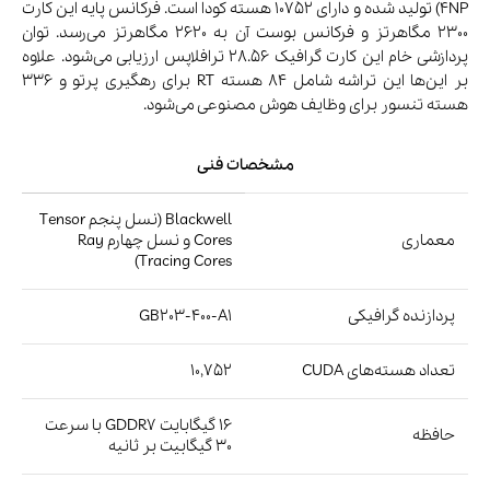
رابط اتصال
PCIe 5.0 x16
1× HDMI 2.1b، 3× DisplayPort
پورت‌ها
2.1b
بررسی‌ها نشان می‌دهند که RTX 5080 در بازی‌های سنگین مانند
Cyberpunk 2077 و Alan Wake 2 در رزولوشن 4K عملکرد بسیار خوبی
دارد؛ به‌ویژه با فعال‌سازی DLSS 4 و Multi-Frame Generation.
حافظه‌ی سریع GDDR7 و مصرف برق متعادل از دیگر مزایای این کارت
است.
10- کارت گرافیک NVIDIA GeForce RTX 5060
Ti
کارت گرافیک NVIDIA GeForce RTX 5060 Ti از نسخه کامل پردازنده
گرافیکی GB206 مبتنی بر معماری Blackwell بهره می‌برد. این تراشه با
21.9 میلیارد ترانزیستور و ابعاد 181 میلی‌متر مربع، دارای 36 واحد SM
و مجموعاً 4608 هسته CUDA است. همچنین 144 واحد TMU و 48