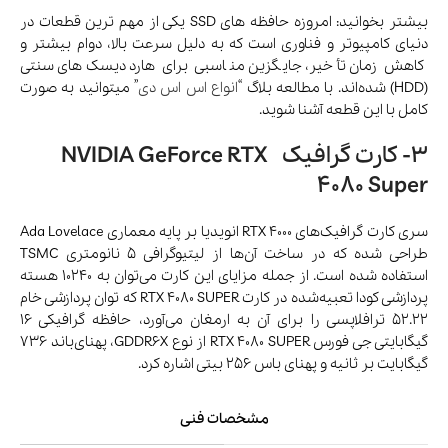
بیشتر بخوانید: امروزه حافظه های SSD یکی از مهم ترین قطعات در
دنیای کامپیوتر و فناوری است که به دلیل سرعت بالا، دوام بیشتر و
کاهش زمان تأخیر، جایگزین مناسبی برای هارد دیسک‌های سنتی
(HDD) شده‌اند. با مطالعه بلاگ “
انواع اس اس دی
” میتوانید به صورت
کامل با این قطعه آشنا شوید.
3- کارت گرافیک NVIDIA GeForce RTX
4080 Super
سری کارت گرافیک‌های RTX 4000 انویدیا بر پایه معماری Ada Lovelace
طراحی شده‌ که در ساخت آن‌ها از لیتیوگرافی 5 نانومتری TSMC
استفاده شده است. از جمله مزایای این کارت می‌توان به 10240 هسته‌
پردازشی کودا تعبیه‌شده در کارت RTX 4080 SUPER که توان پردازشی خام
52.22 ترافلاپسی را برای آن به ارمغان می‌آورد، حافظه‌ گرافیکی 16
گیگابایتی جی فورس RTX 4080 SUPER از نوع GDDR6X، پهنای‌باند 736
گیگابایت بر ثانیه و پهنای باس 256 بیتی اشاره کرد.
مشخصات فنی