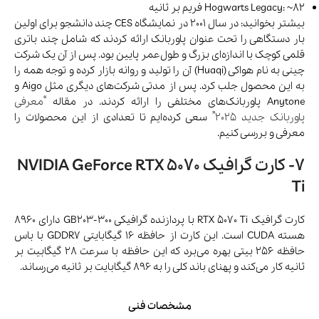
7- کارت گرافیک NVIDIA GeForce RTX 5070
Ti
کارت گرافیک RTX 5070 Ti با پردازنده گرافیکی GB203-300 دارای 8960
هسته CUDA است. این کارت از حافظه 16 گیگابایتی GDDR7 با باس
حافظه 256 بیتی بهره می‌برد که این حافظه با سرعت 28 گیگابیت بر
ثانیه کار می‌کند و پهنای باند کلی را به 896 گیگابایت بر ثانیه می‌رساند.
مشخصات فنی
معماری
Blackwell
هسته‌های CUDA
8,960
فرکانس پایه / بوست
2.295 / 2.452 گیگاهرتز
حافظه
16 گیگابایت GDDR7