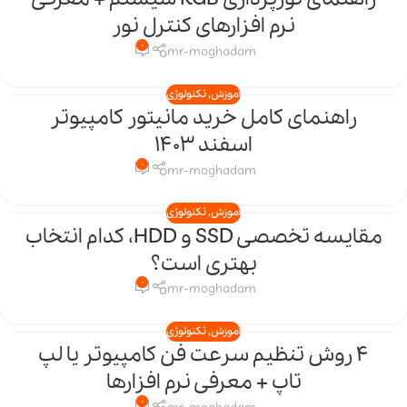
15
نرم افزارهای کنترل نور
اسفند
0
mr-moghadam
آموزش
,
تکنولوژی
راهنمای کامل خرید مانیتور کامپیوتر
06
اسفند 1403
اسفند
0
mr-moghadam
آموزش
,
تکنولوژی
مقایسه تخصصی SSD و HDD، کدام انتخاب
28
بهتری است؟
بهمن
0
mr-moghadam
آموزش
,
تکنولوژی
4 روش تنظیم سرعت فن کامپیوتر یا لپ
20
تاپ + معرفی نرم افزارها
بهمن
0