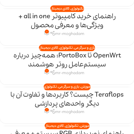
تکنولوژی
,
کالای دیجیتال
راهنمای خرید کامپیوتر all in one +
20
ویژگی‌ها و معرفی محصول
فروردین
0
mr-moghadam
بازی و سرگرمی
,
تکنولوژی
,
کالای دیجیتال
OpenWrt تا PortoBox؛ همه‌چیز درباره
16
سیستم‌عامل روتر هوشمند
فروردین
0
mr-moghadam
آموزش
,
بازی و سرگرمی
,
تکنولوژی
Teraflops چیست؟ کاربردها و تفاوت آن با
25
دیگر واحدهای پردازشی
اسفند
0
mr-moghadam
آموزش
,
تکنولوژی
,
کالای دیجیتال
راهنمای نورپردازی RGB سیستم + معرفی