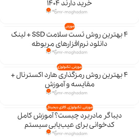
خرید دارند 1404
اردیبهشت
0
mr-moghadam
آموزش
4 بهترین روش تست سلامت SSD + لینک
14
دانلود نرم‌افزارهای مربوطه
اردیبهشت
0
mr-moghadam
آموزش
,
تکنولوژی
4 بهترین روش رمزگذاری هارد اکسترنال +
03
مقایسه و آموزش
اردیبهشت
0
mr-moghadam
آموزش
,
تکنولوژی
,
کالای دیجیتال
دیباگر مادربرد چیست؟ آموزش کامل
28
کدخوانی برای عیب‌یابی سیستم
فروردین
0
mr-moghadam