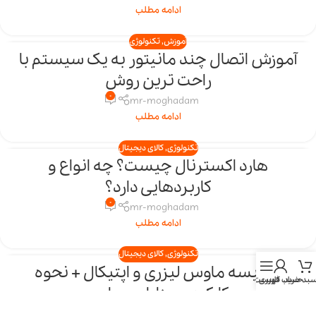
ادامه مطلب
آموزش
,
تکنولوژی
آموزش اتصال چند مانیتور به یک سیستم با
24
راحت ترین روش
دی
0
mr-moghadam
ادامه مطلب
تکنولوژی
,
کالای دیجیتال
هارد اکسترنال چیست؟ چه انواع و
22
کاربردهایی دارد؟
دی
0
mr-moghadam
ادامه مطلب
تکنولوژی
,
کالای دیجیتال
مقایسه ماوس لیزری و اپتیکال + نحوه
19
بد خرید
حساب کاربری
فهرست
کارکرد و مزایا و معایب
دی
0
mr-moghadam