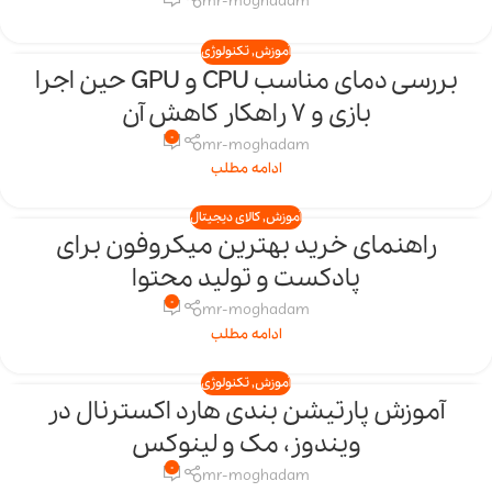
mr-moghadam
آموزش
,
تکنولوژی
بررسی دمای مناسب CPU و GPU حین اجرا
17
بازی و 7 راهکار کاهش آن
بهمن
0
mr-moghadam
ادامه مطلب
آموزش
,
کالای دیجیتال
راهنمای خرید بهترین میکروفون برای
15
پادکست و تولید محتوا
بهمن
0
mr-moghadam
ادامه مطلب
آموزش
,
تکنولوژی
آموزش پارتیشن بندی هارد اکسترنال در
13
ویندوز، مک و لینوکس
بهمن
0
mr-moghadam