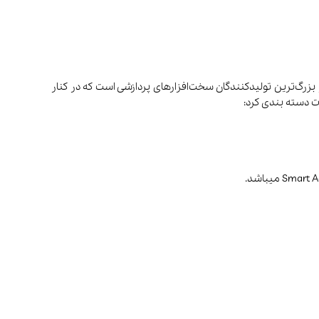
1969 توسط جری ساندرز و گروهی از مهندسان سابق شرکت تاسیس شد. شرکت AMD (Advanced Micro Devices) یکی از بزرگ‌ترین تولیدکنندگان سخت‌افزارهای پردازشی است که در کنار