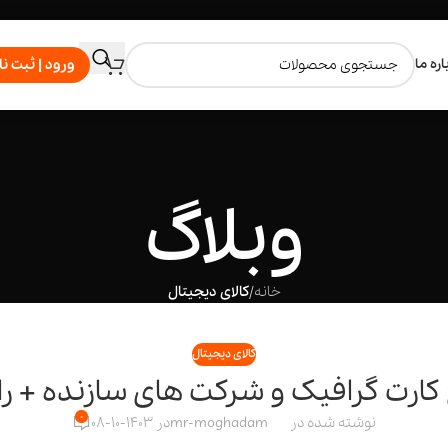
اره ما
ورود | ثبت نا
وبلاگ
خانه
/
کالای دیجیتال
کالای دیجیتال
 کارت گرافیک و شرکت های سازنده + ر
0
نوشته شده در
mr-moghadam
در 1403-10-08