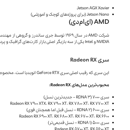
Jetson AGX Xavier
Jetson Nano (برای پروژه‌های کوچک و آموزشی)
AMD (ای‌ام‌دی)
NVIDIA و Intel یکی از سه بازیگر اصلی بازار کارت‌های گرافیک و پردازنده‌های مرکزی محسوب می‌شود. کارت گرافیک های این شرکت را به این صورت دسته بندی کرد:
سری Radeon RX
این سری که رقیب اصلی سری GeForce RTX انویدیا است، مخصوص گیمرها طراحی شده و دارای فناوری‌های Ray Tracing، FSR و Smart Access Memory میباشد.
محبوب‌ترین مدل‌های Radeon RX:
سری 7000 (RDNA 3 – جدیدترین نسل)
Radeon RX 7900 XTX، RX 7900 XT، RX 7800 XT، RX 7700 XT
سری 6000 (RDNA 2 – نسل قبل اما همچنان قوی)
Radeon RX 6900 XT، RX 6800 XT، RX 6700 XT، RX 6600
سری 5000 (RDNA 1 – نسل قدیمی‌تر)
Radeon RX 5700 XT، RX 5600 XT