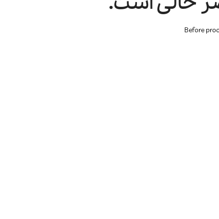
ر خالی است.
Before pro
جارو شارژی و
خوشبو کننده هوا
سرمایش و
رباتیک
گرمایش