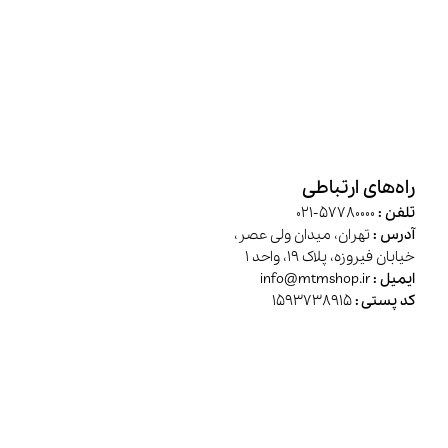
راه‌های ارتباطی
تلفن :
57780000-021
آدرس :
تهران، میدان ولی عصر،
خیابان فیروزه، پلاک 19، واحد 1
ایمیل :
info@mtmshop.ir
کد پستی :
1593738915