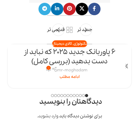
جدید تر
قدیمی تر
تکنولوژی
,
کالای دیجیتال
6 پاوربانک جدید 2025 که نباید از
23
دست بدهید (بررسی کامل)
اردیبهشت
ار
0
mr-moghadam
ادامه مطلب
دیدگاهتان را بنویسید
برای نوشتن دیدگاه باید
وارد بشوید
.