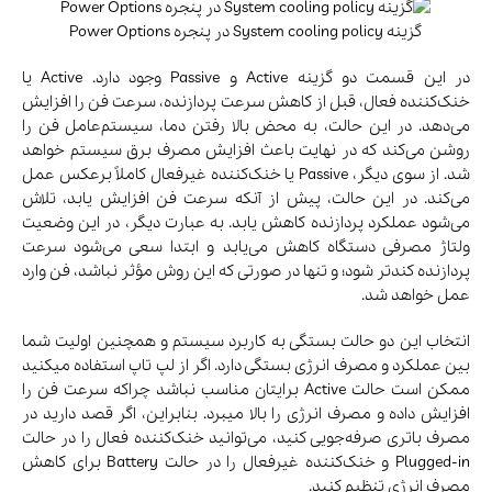
گزینه System cooling policy در پنجره Power Options
در این قسمت دو گزینه Active و Passive وجود دارد. Active یا
خنک‌کننده فعال، قبل از کاهش سرعت پردازنده، سرعت فن را افزایش
می‌دهد. در این حالت، به محض بالا رفتن دما، سیستم‌عامل فن را
روشن می‌کند که در نهایت باعث افزایش مصرف برق سیستم خواهد
شد. از سوی دیگر، Passive یا خنک‌کننده غیرفعال کاملاً برعکس عمل
می‌کند. در این حالت، پیش از آنکه سرعت فن افزایش یابد، تلاش
می‌شود عملکرد پردازنده کاهش یابد. به عبارت دیگر، در این وضعیت
ولتاژ مصرفی دستگاه کاهش می‌یابد و ابتدا سعی می‌شود سرعت
پردازنده کندتر شود؛ و تنها در صورتی که این روش مؤثر نباشد، فن وارد
عمل خواهد شد.
انتخاب این دو حالت بستگی به کاربرد سیستم و همچنین اولیت‌ شما
بین عملکرد و مصرف انرژی بستگی دارد. اگر از لپ تاپ استفاده میکنید
ممکن است حالت Active برایتان مناسب نباشد چراکه سرعت فن را
افزایش داده و مصرف انرژی را بالا میبرد. بنابراین، اگر قصد دارید در
مصرف باتری صرفه‌جویی کنید، می‌توانید خنک‌کننده فعال را در حالت
Plugged-in و خنک‌کننده غیرفعال را در حالت Battery برای کاهش
مصرف انرژی تنظیم کنید.