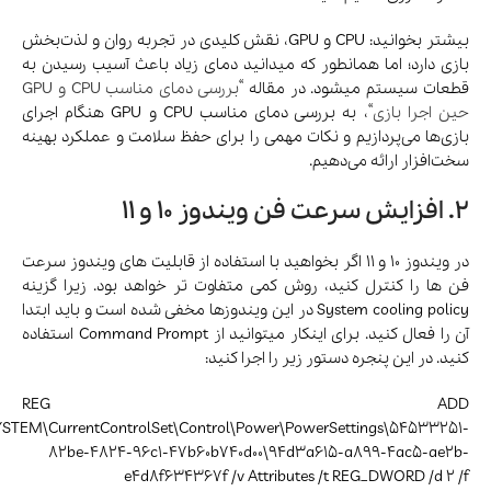
بیشتر بخوانید: CPU و GPU، نقش کلیدی در تجربه‌ روان و لذت‌بخش
بازی دارد؛ اما همانطور که میدانید دمای زیاد باعث آسیب رسیدن به
قطعات سیستم میشود. در مقاله “
بررسی دمای مناسب CPU و GPU
حین اجرا بازی
“، به بررسی دمای مناسب CPU و GPU هنگام اجرای
بازی‌ها می‌پردازیم و نکات مهمی را برای حفظ سلامت و عملکرد بهینه
سخت‌افزار ارائه می‌دهیم.
2. افزایش سرعت فن ویندوز 10 و 11
در ویندوز 10 و 11 اگر بخواهید با استفاده از قابلیت های ویندوز سرعت
فن ها را کنترل کنید، روش کمی متفاوت تر خواهد بود. زیرا گزینه
System cooling policy در این ویندوزها مخفی شده است و باید ابتدا
آن را فعال کنید. برای اینکار میتوانید از Command Prompt استفاده
کنید. در این پنجره دستور زیر را اجرا کنید:
REG ADD
STEM\CurrentControlSet\Control\Power\PowerSettings\54533251-
82be-4824-96c1-47b60b740d00\94d3a615-a899-4ac5-ae2b-
e4d8f634367f /v Attributes /t REG_DWORD /d 2 /f