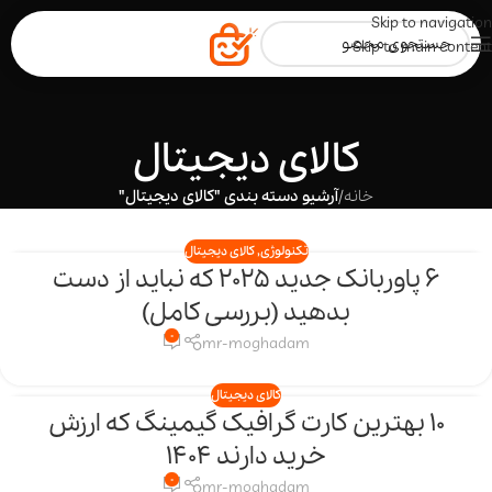
Skip to navigation
Skip to main content
کالای دیجیتال
خانه
/
آرشیو دسته بندی "کالای دیجیتال"
تکنولوژی
,
کالای دیجیتال
6 پاوربانک جدید 2025 که نباید از دست
23
بدهید (بررسی کامل)
اردیبهشت
0
mr-moghadam
کالای دیجیتال
10 بهترین کارت گرافیک‌ گیمینگ که ارزش
17
خرید دارند 1404
اردیبهشت
0
mr-moghadam