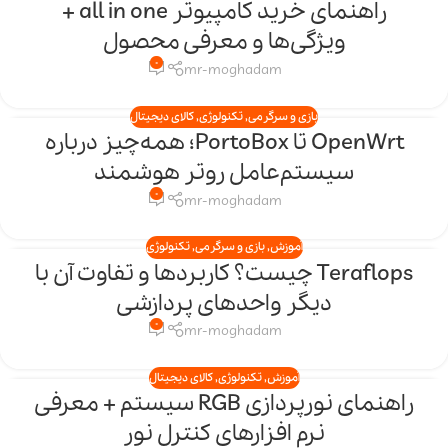
راهنمای خرید کامپیوتر all in one +
20
ویژگی‌ها و معرفی محصول
فروردین
0
mr-moghadam
بازی و سرگرمی
,
تکنولوژی
,
کالای دیجیتال
OpenWrt تا PortoBox؛ همه‌چیز درباره
16
سیستم‌عامل روتر هوشمند
فروردین
0
mr-moghadam
آموزش
,
بازی و سرگرمی
,
تکنولوژی
Teraflops چیست؟ کاربردها و تفاوت آن با
25
دیگر واحدهای پردازشی
اسفند
0
mr-moghadam
آموزش
,
تکنولوژی
,
کالای دیجیتال
راهنمای نورپردازی RGB سیستم + معرفی
15
نرم افزارهای کنترل نور
اسفند