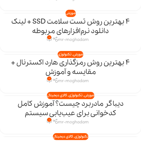
آموزش
4 بهترین روش تست سلامت SSD + لینک
14
دانلود نرم‌افزارهای مربوطه
اردیبهشت
0
mr-moghadam
آموزش
,
تکنولوژی
4 بهترین روش رمزگذاری هارد اکسترنال +
03
مقایسه و آموزش
اردیبهشت
0
mr-moghadam
آموزش
,
تکنولوژی
,
کالای دیجیتال
دیباگر مادربرد چیست؟ آموزش کامل
28
کدخوانی برای عیب‌یابی سیستم
فروردین
0
mr-moghadam
تکنولوژی
,
کالای دیجیتال