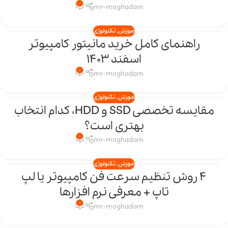
0
mr-moghadam
آموزش
,
تکنولوژی
راهنمای کامل خرید مانیتور کامپیوتر
06
اسفند 1403
اسفند
0
mr-moghadam
آموزش
,
تکنولوژی
مقایسه تخصصی SSD و HDD، کدام انتخاب
28
بهتری است؟
بهمن
0
mr-moghadam
آموزش
,
تکنولوژی
4 روش تنظیم سرعت فن کامپیوتر یا لپ
20
تاپ + معرفی نرم افزارها
بهمن
0
mr-moghadam