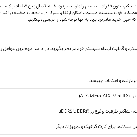
گفت حکم ستون فقرات سیستم را دارد. مادربرد نقطه اتصال بین قطعات یک سیس
ث عملکرد خوب سیستم میشود، امکان ارتقا و سازگاری با قطعات مختلف را نیز فر
ه حین خرید مادربرد باید به آنها توجه شود را بررسی میکنیم.
لکرد و قابلیت ارتقاء سیستم خود در نظر بگیرید. در ادامه، مهم‌ترین عوامل را
 پردازنده و امکانات چیپست.
جارو شارژی و
خوشبو کننده هوا
سرمایش و
رباتیک
گرمایش
ATX، Micro).
داکثر ظرفیت و نوع رم (DDR4 یا DDR5).
ل اسلات‌ها برای کارت گرافیک و تجهیزات دیگر.