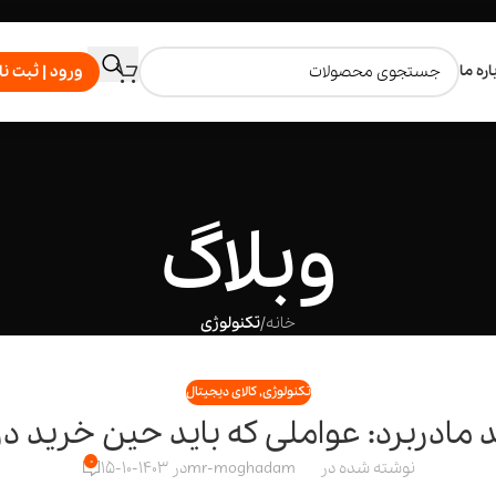
اره ما
ورود | ثبت نا
وبلاگ
خانه
/
تکنولوژی
تکنولوژی
,
کالای دیجیتال
 مادربرد: عواملی که باید حین خرید در
0
نوشته شده در
mr-moghadam
در 1403-10-15