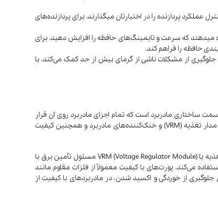
 Z590 یا Z790) نیاز دارید. این چیپست‌ها قابلیت تنظیم و کنترل عملکرد پردازنده را در اختیارتان میگذارند. برای پردازنده‌های
یل‌های XMP (Extreme Memory Profile) پشتیبانی می‌کنند که به شما اجازه میدهند که سرعت و تایمینگ‌های حافظه را افزایش دهید. برای
جلوگیری از مشکلات ناشی از گرمای بیش از حد کمک می‌کند. با
 آن نیز دقت کنید. PCB (Printed Circuit Board) یا مدار چاپی، اصلی‌ترین قسمت ساختاری مادربرد است که تمام اجزای مادربرد روی آن قرار
دارند. کیفیت و نوع مواد استفاده‌ شده در ساخت این قسمت تأثیر زیادی بر پایداری و عمر مادربرد دارد. علاوه بر این قسمت باید به جنس مدار تغذیه (VRM) و خنک‌کننده‌های مادربرد و همچنین کیفیت
در ساخت PCB استفاده از مواد با کیفیت بالا مانند فیبر شیشه‌ای یا مواد با رسانایی بالا موجب افزایش دوام و عملکرد مادربرد می‌شود. مدار تغذیه یا VRM (Voltage Regulator Module) مسئول تأمین برق با
فیت بالا و کپاسیتورهای سرامیکی یا تراکم بالا استفاده می‌کند. پورت‌های با کیفیت معمولاً از فلزات مقاوم مانند
ی جلوگیری از خوردگی و اکسید شدن، در مادربردهای با کیفیت از