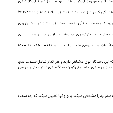
AT): رایج‌ترین فرم فاکتور برای مادربردهای دسکتاپ میباشد و معمولا دارای ابعاد 30.5*24.4 سانتی‌متر است. این مادربرد برای کیس های متوسط و بزرگ و برای کابردهای
Micro-ATX: این مادربرد از ATX کوچک تر و دارای اسلات های کمتر است؛ اما بازهم برای اکثر کاربردها مناسب است. میتوان آن را روی کیس های کوچک تر نیز نصب کرد. ابعاد این مادربرد تقریبا 24.4*24.4
ها یک اسلات PCIe و تعداد محدودی اسلات RAM میباشد. ابعاد آن 17*17 سانتی‌متر و برای کاربرد های ساده و خانگی مناسب است. این مادربرد را میتوان روی
30*27 سانتی‌متر یا بیشتر دارند. این مادربردها به کیس های بسیار بزرگ برای نصب شدن نیاز دارند و برای کاربردهای
انتخاب فرم فاکتور به کاربرد شما بستگی دارد. اگر آن را برای گیمینگ و کارهای سنگین نیاز دارید، بهتر است ATX یا E-ATX را انتخاب کنید و اگر فضای محدودی دارید، مادربردهای Micro-ATX یا Mini-ITX
 که این دستگاه انواع مختلفی دارند و هر کدام شامل قسمت های
بهترین راه های ضدعفونی کردن دستگاه های الکترونیکی را بررسی
ه مادربرد را مشخص میکند و نوع آنها تعیین میکند که چه سخت