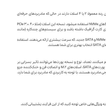
اسلات‌های RAM (حافظه موقت): این اسلات مشخص میکند که چه تعداد و چه نوع RAM را میتوانید به مادربرد متصل کنید. مادربردهای میان رده معمولا 2 یا 4 اسلات دارند در حالی که مادربردهای حرفه‌ای
اسلات‌های PCIe (Peripheral Component Interconnect Express): این اسلات برای اتصال قطعاتی مثل کارت گرافیک، کارت صدا، کارت شبکه و SSD‌های NVMe استفاده میشود. نسخه این اسلات (مثلا PCIe 3.0، 4.0
 سرعت انتقالداده و عملکرد قطعه را تعیین میکند. اگر از مادربرد برای گیمینگ استفاده میکنید، باید حداقل یک اسلات PCIe x16 برای کارت گرافیک داشته باشد و برای سیستم‌های چندکاره (مانند
اسلات‌های ذخیره‌سازی (SATA و M.2): اسلات‌های SATA برای اتصال هارد دیسک (HDD) و درایوهای SSD قدیمی و اسلات‌های M.2 برای SSD های NVMe و SATA جدید، که سرعت بیشتری ارائه می‌دهند، استفاده
میکنند. تعداد، نوع و نسخه پورت‌ها می‌توانند تاثیر بسزایی بر
قابلیت‌ها، کاربردپذیری و حتی کارایی سیستم بگذارند. پورت های مادربرد را میتوان به دو دسته پورت های داخلی و پورت های خارجی تقسیم کرد. پورت‌های SATA، اسلات‌های M.2 و اتصالات فن و خنک‌کننده جزو
Ether)، پورت‌های صوتی (Audio Ports) و پورت‌های تصویر (Display Ports) جزو پورت های خارجی مادربرد هستند. با توجه به کاربردی که مادربرد برای شما دارد،
ه ویژگی‌هایی خاص توجه کنید که از این فرآیند پشتیبانی کنند.