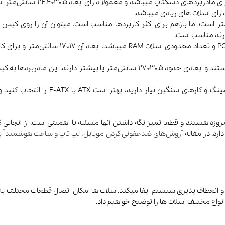
X (Advanced Technology eXtended
ارای اسلات های زیادی میباشد.
ارند مناسب است.
Mini-ITX: این نوع مادربرد بسیار کوچک است و تن
E-ATX (Extended ATX): این نوع مادبردها از نوع ATX بزرگ تر هستند و ابعادی حدود .5
وزه هستند و قطعا تمیز نگه داشتن آنها مسئله با اهمیتی است. از آنجایی
رد. در مقاله “
روش‌های ضدعفونی کردن موبایل، لپ تاپ و ساعت هوشمند
” 
 و انعطاف پذیری سیستم ایفا میکند.اسلات ها امکان اتصال قطعات محتلف ب
 انواع مختلف اسلات ها را توضیح خواهیم داد.