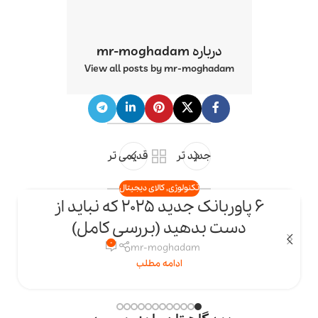
درباره mr-moghadam
View all posts by mr-moghadam
جدید تر
قدیمی تر
تکنولوژی
,
کالای دیجیتال
6 پاوربانک جدید 2025 که نباید از
23
دست بدهید (بررسی کامل)
اردیبهشت
ار
0
mr-moghadam
ادامه مطلب