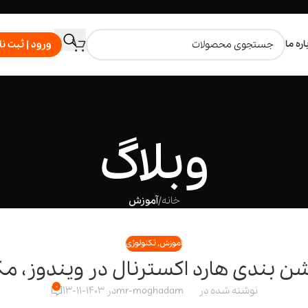
اره ما
ورود | ثبت نا
وبلاگ
خانه
/
آموزش
آموزش
,
تکنولوژی
شن بندی هارد اکسترنال در ویندوز، م
0
نوشته شده در
mr-moghadam
در 1403-11-13