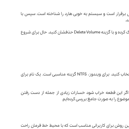
ال برقرار است و سیستم به خوبی هارد را شناخته است. سپس با
در این مرحله باید هارد اکسترنال مورد نظرتان را انتخاب کنید. اگر هارد شما از قبل پارتیشن دارد و نیازی به آنها ندارید، ابتدا روی آنها راست کلیک کرده و با گزینه Delete Volume حذفشان کنید. حال برای شروع
کاربران ویندوز 10 قبل از ذخیره هرگونه اطلاعات روی پارتیشن جدید، باید یکبار آن را فرمت کنند. در این مرحله، فایل سیستم پارتیشن را انتخاب کنید. برای ویندوز، NTFS گزینه مناسبی است. یک نام برای
اگر این قطعه خراب شود خسارات زیادی از جمله از دست رفتن
موضوع را به صورت جامع بررسی کرده‌ایم.
مدیریت پارتیشن‌ها در ویندوز است. این روش برای کاربرانی مناسب است که با محیط خط فرمان راحت