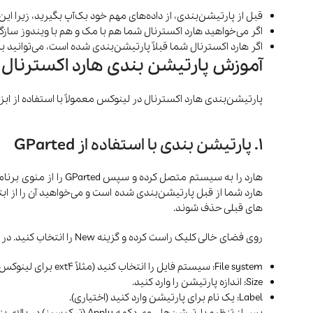
قبل از پارتیشن‌بندی، از داده‌های مهم خود بک‌آپ بگیرید، زیرا ا
اگر می‌خواهید هارد اکسترنال شما هم با مک و هم با ویندوز سازگار باشد، از فرمت
اگر هارد اکسترنال شما قبلاً پارتیشن‌بندی شده است، می‌توانید با استفاده از گزینه Partition، پارتیشن‌های جدید اضافه کنید یا انداز
آموزش پارتیشن بندی هارد اکسترنال
پارتیشن‌بندی هارد اکسترنال در لینوکس معمولاً با استفاده از ابزارهای خط فرمان یا گرافیکی مثل GParted ان
1. پارتیشن بندی با استفاده از GParted
های قبلی حذف شوند.
روی فضای خالی کلیک راست کرده و گزینه New را انتخاب کنید. در پنجره باز شده گزینه های زیر را کامل کنید و در آخر گزینه Add را بزنید.
File system: سیستم فایل را انتخاب کنید (مثلاً ext4 برای لینوکس یا exfat برای سازگاری با ویندوز و مک).
Size: اندازه پارتیشن را وارد کنید.
Label: یک نام برای پارتیشن وارد کنید (اختیاری).
پس از تنظیم پارتیشن‌ها، روی دکمه Apply (تیک سبز) در بالای پنجره کلیک کنید. اکنون شما توانسته اید با موفقیت پارتیشن های مورد نظرتان را در هارد ایجاد کنید.