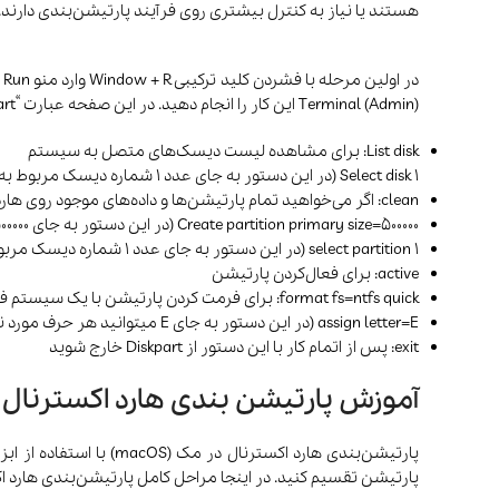
هستند یا نیاز به کنترل بیشتری روی فرآیند پارتیشن‌بندی دارند.
Terminal (Admin) این کار را انجام دهید. در این صفحه عبارت “diskpart” را تایپ کرده و enter را بزنید. در مراحل بعد دستورات زیر را به ترتیب بنویسد:
List disk: برای مشاهده لیست دیسک‌های متصل به سیستم
Select disk 1 (در این دستور به جای عدد 1 شماره دیسک مربوط به هارد اکسترنال خود را بنویسید): برای انتخاب هارد اکسترنال
clean: اگر می‌خواهید تمام پارتیشن‌ها و داده‌های موجود روی هارد اکسترنال را پاک کنید
Create partition primary size=500000 (در این دستور به جای 500000 باید ظرفیت مورد نظرتان را برای پارتیشن برحسب مگابایت وارد کنید): برای ایجاد یک پارتیشن جدید
select partition 1 (در این دستور به جای عدد 1 شماره دیسک مربوط به هارد اکسترنال خود را بنویسید): انتخاب پارتیشن
active: برای فعال‌کردن پارتیشن
format fs=ntfs quick: برای فرمت کردن پارتیشن با یک سیستم فایل
assign letter=E (در این دستور به جای E میتوانید هر حرف مورد نظر خودتان را بگذارید): برای اختصاص یک حرف به پارتیشن
exit: پس از اتمام کار با این دستور از Diskpart خارج شوید
آموزش پارتیشن بندی هارد اکسترنال
پارتیشن تقسیم کنید. در اینجا مراحل کامل پارتیشن‌بندی هارد ا