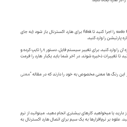
بعد از اتصال هارد به سیستم دستور sudo fdisk -l را اجرا کنید تا دیسک های متصل به هارد را شناسایی کنید سپس دستور sudo fdisk /dev/sdb را اجرا کنید تا fdisk برای هارد اکسترنال باز شود (به جای
برای ایجاد پارتیشن جدید، دستور n را تایپ کرده و Enter بزنید. نوع پارتیشن (p برای Primary یا e برای Extended) را انتخاب کرده و شماره و اندازه آن را وارد کنید. برای تغییر سیستم فایل، دستور t را تایپ کرده و
ید و کد سیستم فایل مورد نظر را وارد کنید (مثلاً 83 برای Linux یا 7 برای NTFS). پس از اتمام کار، دستور w را تایپ کرده و Enter بزنید تا تغییرات ذخیره شوند. در آخر شما باید یکبار هارد را فرمت
معنی
ز دارید یا میخواهید کارهای بیشتری انجام دهید، میتوانید از نرم
EaseUS Partition Master ،MiniTool Partition Wizard ،AOMEI Part و Paragon Partition Manager استفاده کنید. علاوه بر نرم‌افزارها به یک سیم برای اتصال هارد اکسترنال به