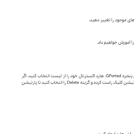
هارد را به سیستم متصل کرده و سپس GParted را از منوی برنامه‌ها یا با تایپ کردن gparted در ترمینال اجرا کنید. در گوشه سمت راست بالای پنجره GParted، هارد اکسترنال خود را از لیست انتخاب کنید. اگر
هارد شما از قبل پارتیشن‌بندی شده است و می‌خواهید آن را از ابتدا تنظیم کنید، می‌توانید پارتیشن‌های موجود را حذف کنید برای ایکار روی پارتیشن کلیک راست کرده و گزینه Delete را انتخاب کنید تا پارتیشن