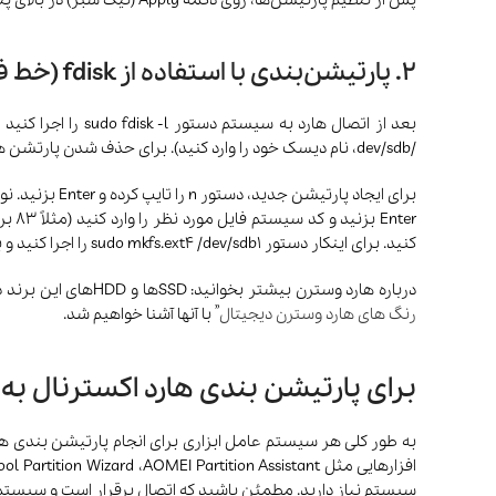
2. پارتیشن‌بندی با استفاده از fdisk (خط فرمان)
/dev/sdb، نام دیسک خود را وارد کنید). برای حذف شدن پارتشن های قبلی دستور d را تایپ کرده و Enter بزنید. اگر چند پارتیشن وجود دارد، شماره پارتیشن را وارد کنید.
کنید. برای اینکار دستور sudo mkfs.ext4 /dev/sdb1 را اجرا کنید و به جای /dev/sdb1، نام پارتیشن خود را وارد کنید.
درباره هارد وسترن بیشتر بخوانید: SSDها و HDDهای این برند دارای رنگ های آبی، قرمز، مشکی، بنفش، طلایی و سبز هستند که هر کدام از این رنگ ها معنی مخصوص به خود را دارند که در مقاله “
رنگ های هارد وسترن دیجیتال
” با آنها آشنا خواهیم شد.
برای پارتیشن بندی هارد اکسترنال به چه
به طور کلی هر سیستم عامل ابزاری برای انجام پارتیشن بندی هارد د
سیستم نیاز دارید. مطمئن باشید که اتصال برقرار است و سیستم 