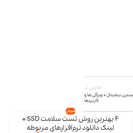
قدیمی تر
ی رنگ های هارد و SSD وسترن دیجیتال + ویژگی ها و
کاربردها
آموزش
4 بهترین روش تست سلامت SSD +
14
لینک دانلود نرم‌افزارهای مربوطه
اردیبهشت
ا