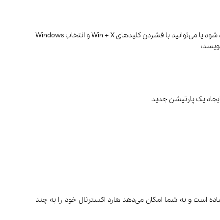
در اولین مرحله با فشردن کلید ترکیبی Window + R وارد منو Run شده و عبارت CMD را تایپ کنید تا یک پنجره سیاه رنگ برای شما نمایش داده شود یا می‌توانید با فشردن کلیدهای Win + X و انتخاب Windows
 سیستم به نام Disk Utility انجام می‌شود. این ابزار کاربردی و ساده است و به شما امکان می‌دهد هارد اکسترنال خود را به چند