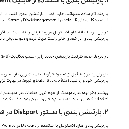
1. پارتیشن بندی با استفاده از قابلیت Disk Management
با چند گام ساده میتوانید هارد خود را پارتیشن یندی کنید. د
استفاده کلید های win + R ابزار Disk Management را start کنید. در پنجره باز شده میتوانید لیست هارد های متصل به سیستم را مشاهده کنید.
پارتیشن بندی، در فضای خالی راست کلیک کرده و منو نمایش داده شده، گزینه w Simple Volume
در مرحله بعد، ظرفیت پارتیشن جدید را بر حسب مگابایت (MB) مشخص کنید. سپس دکمه Next را بزنید.
پارتیشن خود وارد کنید (مثلاً Data، Backup و غیره). در نهایت گزینه Perform a quick format را فعال کنید تا فرآیند فرمت سریع‌تر انجام شود.
بیشتر بخوانید: هارد دیسک از مهم ترین قطعات هر سیستم است
اطلاعات، کاهش سرعت سیستم و حتی در برخی موارد کار نکردن س
2. پارتیشن بندی با دستور Diskpart در فضای Command Prompt