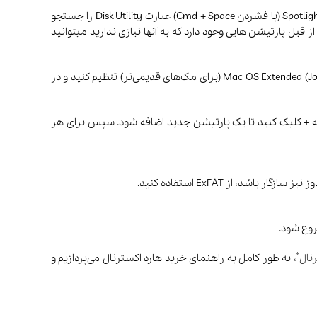
در اولین مرحله هارد را به سیستم متصل کرده و از برقراری اتصال و شناخته شدن هارد توسط سیستم اطمینان حاصل کنید. سپس از طریق Spotlight (با فشردن Cmd + Space) عبارت Disk Utility را جستجو
کنید. ابتدا هارد مورد نظرتان را پیدا کنید و اگر از قبل پارتیشن هایی وحود دارد که به آنها نیازی ندارید میتوانید
روی دکمه Erase در بالای پنجره کلیک کرده و یک نام دلخواه برای هارد وارد کنید. فرمت (Format) را روی APFS (برای مک‌های جدید) یا Mac OS Extended (Journaled) (برای مک‌های قدیمی‌تر) تنظیم کنید و در
را نشان میدهد. روی دکمه + کلیک کنید تا یک پارتیشن جدید اضافه شود. سپس برای هر
نال
“، به طور کامل به راهنمای خرید هارد اکسترنال می‌پردازیم و