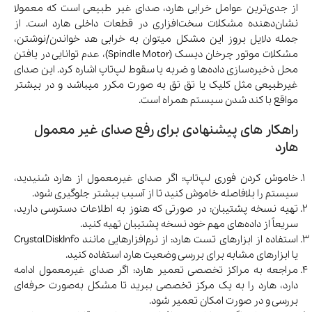
از جدی‌ترین عوامل خرابی هارد، صدای غیر طبیعی است که معمولا
نشان‌دهنده مشکلات سخت‌افزاری در قطعات داخلی هارد است. از
جمله دلایل بروز این مشکل میتوان به خرابی هد خواندن/نوشتن،
مشکلات موتور چرخان دیسک (Spindle Motor)، عدم توانایی در یافتن
محل ذخیره‌سازی داده‌ها و ضربه یا سقوط لپ‌تاپ اشاره کرد. این صدای
غیرطبیعی مثل کلیک یا تق تق به صورت مکرر میباشد و در بیشتر
مواقع با کند شدن سیستم همراه است.
راهکار های پیشنهادی برای رفع صدای غیر معمول
هارد
خاموش کردن فوری لپ‌تاپ: اگر صدای غیرمعمول از هارد شنیدید،
سیستم را بلافاصله خاموش کنید تا از آسیب بیشتر جلوگیری شود.
تهیه نسخه پشتیبان: در صورتی که هنوز به اطلاعات دسترسی دارید،
سریعاً از داده‌های مهم خود نسخه پشتیبان تهیه کنید.
استفاده از ابزارهای تست هارد: از نرم‌افزارهایی مانند CrystalDiskInfo
یا ابزارهای مشابه برای بررسی وضعیت هارد استفاده کنید.
مراجعه به مراکز تخصصی تعمیر هارد: اگر صدای غیرمعمول ادامه
دارد، هارد را به یک مرکز تخصصی ببرید تا مشکل به‌صورت حرفه‌ای
بررسی و در صورت امکان تعمیر شود.