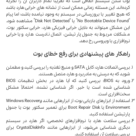
بوت شدن سیستم اتفاقی است که تقریبا تمام کاربران آن را تجربه
کرده‌اند. این مسئله زمانی ممکن است از نشانه های خرابی هارد باشد
که هیچ تغییر یا بروزرسانی در سیستم به وجود نیامده باشد؛ اما پیام
“No Bootable Device Found” یا “Disk Not Detected” مشاهده شود.
این مشکل میتواند به دلایل خرابی فیزیکی هارد، خرابی سکتور بوت،
مشکلات مربوط به جدول پارتیشن، اتصال نادرست هارد و یا خرابی
نرم‌افزاری یا ویروسی رخ دهد.
راهکار های پیشنهادی برای رفع خطای بوت
بررسی اتصالات هارد: کابل SATA و منبع تغذیه را بررسی کنید و مطمئن
شوید که به درستی به مادربرد و هارد متصل هستند.
ورود به BIOS: بررسی کنید که آیا هارد در بخش تنظیمات BIOS
شناسایی شده است یا خیر. اگر شناسایی نشده، احتمالاً مشکل
سخت‌افزاری است.
استفاده از ابزارهای بازیابی بوت: از ابزارهایی مانند Windows Recovery
Environment یا Boot Repair Disk برای تعمیر سکتور بوت یا جدول
پارتیشن استفاده کنید.
بررسی سلامت هارد با نرم‌افزارهای تخصصی: اگر هارد در سیستم
دیگری شناسایی می‌شود، از ابزارهایی مانند CrystalDiskInfo برای
بررسی سلامت آن استفاده کنید.