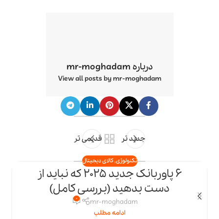
درباره mr-moghadam
View all posts by mr-moghadam
جدید تر
قدیمی تر
تکنولوژی
,
کالای دیجیتال
6 پاوربانک جدید 2025 که نباید از
23
دست بدهید (بررسی کامل)
اردیبهشت
ار
0
mr-moghadam
ادامه مطلب