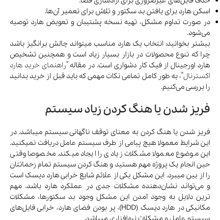
حذف فایل‌های غیرضروری برای آزادسازی فضا.
اسکن هارد برای یافتن بد سکتور و تلاش برای تعمیر آن‌ها.
در صورت تداوم مشکل، تهیه نسخه پشتیبان و تعویض هارد توصیه
می‌شود.
بیشتر بخوانید: انتخاب یک هارد مناسب میتواند چالش برانگیز باشد
چرا که تنوع محصولات در بازار بسیار زیاد است و همچنین تشخیص
هارد اورجینال از فیک کار دشواری است. در مقاله “
راهنمای خرید هارد
اکسترنال
“، به طور کامل تمامی نکات مهمی که باید قبل از خرید بدانید
را بررسی می‌کنیم.
فریز شدن یا هنگ کردن زیاد سیستم
فریز شدن یا هنگ کردن به معنای توقف ناگهانی سیستم میباشد. در
این شرایط معمولا هیچ پیامی از طرف سیستم عامل دریافت نمیکنید.
این موضوع معمولا مشکلات زیادی را ایجاد میکند. مخصوصا وقتی
حین انجام یک پروژه مهم هستید و هنگ کردن سیستم تمام زحماتتان
را از بین میبرد. این مشکل یکی از علائم شایع خرابی هارد دیسک است
و می‌تواند نشان‌دهنده مشکلات جدی در عملکرد هارد باشد. مهم
ترین دلایل به وجود آمدن این مشکل وجود بد سکتورها، مشکلات
مکانیکی در هارد دیسک (HDD)، پر بودن فضای هارد، خرابی فایل‌های
سیستم عامل و مشکلات نرم‌افزاری میباشد.