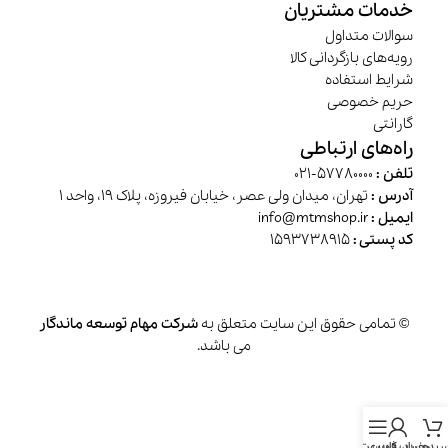
خدمات مشتریان
سوالات متداول
رویه‌های بازگردانی کالا
شرایط استفاده
حریم خصوصی
گارانتی
راه‌های ارتباطی
تلفن :
57780000-021
آدرس :
تهران، میدان ولی عصر، خیابان فیروزه، پلاک 19، واحد 1
ایمیل :
info@mtmshop.ir
کد پستی :
1593738915
© تمامی حقوق این سایت متعلق به
شرکت مهام توسعه ماندگار
می باشد.
بد خرید
حساب کاربری
فهرست