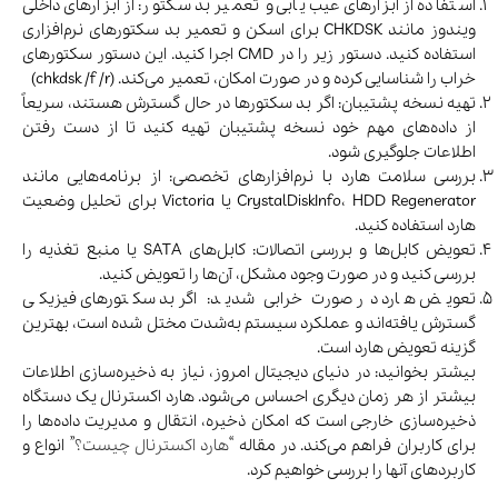
استفاده از ابزارهای عیب‌یابی و تعمیر بد سکتور: از ابزارهای داخلی
ویندوز مانند CHKDSK برای اسکن و تعمیر بد سکتورهای نرم‌افزاری
استفاده کنید. دستور زیر را در CMD اجرا کنید. این دستور سکتورهای
خراب را شناسایی کرده و در صورت امکان، تعمیر می‌کند. (chkdsk /f /r)
تهیه نسخه پشتیبان: اگر بد سکتورها در حال گسترش هستند، سریعاً
از داده‌های مهم خود نسخه پشتیبان تهیه کنید تا از دست رفتن
اطلاعات جلوگیری شود.
بررسی سلامت هارد با نرم‌افزارهای تخصصی: از برنامه‌هایی مانند
CrystalDiskInfo، HDD Regenerator یا Victoria برای تحلیل وضعیت
هارد استفاده کنید.
تعویض کابل‌ها و بررسی اتصالات: کابل‌های SATA یا منبع تغذیه را
بررسی کنید و در صورت وجود مشکل، آن‌ها را تعویض کنید.
تعویض هارد در صورت خرابی شدید: اگر بد سکتورهای فیزیکی
گسترش یافته‌اند و عملکرد سیستم به‌شدت مختل شده است، بهترین
گزینه تعویض هارد است.
بیشتر بخوانید: در دنیای دیجیتال امروز، نیاز به ذخیره‌سازی اطلاعات
بیشتر از هر زمان دیگری احساس می‌شود. هارد اکسترنال یک دستگاه
ذخیره‌سازی خارجی است که امکان ذخیره، انتقال و مدیریت داده‌ها را
برای کاربران فراهم می‌کند. در مقاله “
هارد اکسترنال چیست؟
” انواع و
کاربردهای آنها را بررسی خواهیم کرد.