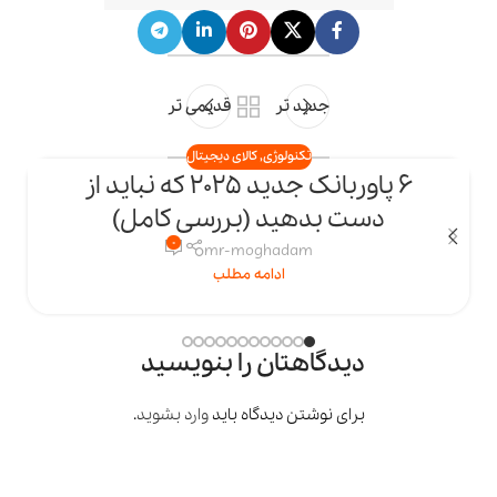
جدید تر
قدیمی تر
تکنولوژی
,
کالای دیجیتال
6 پاوربانک جدید 2025 که نباید از
23
دست بدهید (بررسی کامل)
اردیبهشت
ار
0
mr-moghadam
ادامه مطلب
دیدگاهتان را بنویسید
برای نوشتن دیدگاه باید
وارد بشوید
.