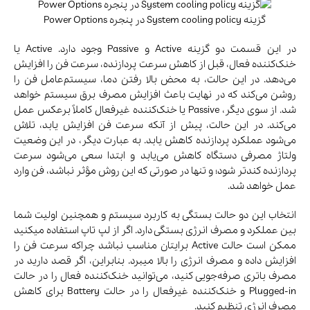
گزینه System cooling policy در پنجره Power Options
در این قسمت دو گزینه Active و Passive وجود دارد. Active یا
خنک‌کننده فعال، قبل از کاهش سرعت پردازنده، سرعت فن را افزایش
می‌دهد. در این حالت، به محض بالا رفتن دما، سیستم‌عامل فن را
روشن می‌کند که در نهایت باعث افزایش مصرف برق سیستم خواهد
شد. از سوی دیگر، Passive یا خنک‌کننده غیرفعال کاملاً برعکس عمل
می‌کند. در این حالت، پیش از آنکه سرعت فن افزایش یابد، تلاش
می‌شود عملکرد پردازنده کاهش یابد. به عبارت دیگر، در این وضعیت
ولتاژ مصرفی دستگاه کاهش می‌یابد و ابتدا سعی می‌شود سرعت
پردازنده کندتر شود؛ و تنها در صورتی که این روش مؤثر نباشد، فن وارد
عمل خواهد شد.
انتخاب این دو حالت بستگی به کاربرد سیستم و همچنین اولیت‌ شما
بین عملکرد و مصرف انرژی بستگی دارد. اگر از لپ تاپ استفاده میکنید
ممکن است حالت Active برایتان مناسب نباشد چراکه سرعت فن را
افزایش داده و مصرف انرژی را بالا میبرد. بنابراین، اگر قصد دارید در
مصرف باتری صرفه‌جویی کنید، می‌توانید خنک‌کننده فعال را در حالت
Plugged-in و خنک‌کننده غیرفعال را در حالت Battery برای کاهش
مصرف انرژی تنظیم کنید.