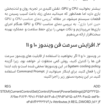
بیشتر بخوانید: CPU و GPU، نقش کلیدی در تجربه‌ روان و لذت‌بخش
بازی دارد؛ اما همانطور که میدانید دمای زیاد باعث آسیب رسیدن به
قطعات سیستم میشود. در مقاله “
بررسی دمای مناسب CPU و GPU
حین اجرا بازی
“، به بررسی دمای مناسب CPU و GPU هنگام اجرای
بازی‌ها می‌پردازیم و نکات مهمی را برای حفظ سلامت و عملکرد بهینه
سخت‌افزار ارائه می‌دهیم.
2. افزایش سرعت فن ویندوز 10 و 11
در ویندوز 10 و 11 اگر بخواهید با استفاده از قابلیت های ویندوز سرعت
فن ها را کنترل کنید، روش کمی متفاوت تر خواهد بود. زیرا گزینه
System cooling policy در این ویندوزها مخفی شده است و باید ابتدا
آن را فعال کنید. برای اینکار میتوانید از Command Prompt استفاده
کنید. در این پنجره دستور زیر را اجرا کنید:
REG ADD
STEM\CurrentControlSet\Control\Power\PowerSettings\54533251-
82be-4824-96c1-47b60b740d00\94d3a615-a899-4ac5-ae2b-
e4d8f634367f /v Attributes /t REG_DWORD /d 2 /f