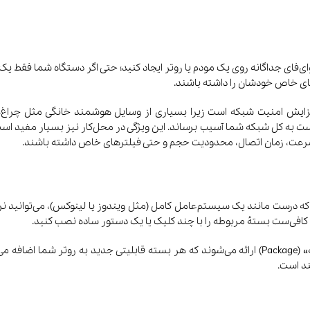
 OpenWrt شما می‌توانید چندین SSID یا همان وای‌فای جداگانه روی یک مودم یا روتر ایجاد کنید؛ حتی اگ
های خاص خودشان را داشته باشند.
 افزایش امنیت شبکه است زیرا بسیاری از وسایل هوشمند خانگی مثل چراغ‌ه
است به کل شبکه‌ شما آسیب برساند. این ویژگی در محل‌کار نیز بسیار مفید است
 سرعت، زمان اتصال، محدودیت حجم و حتی فیلترهای خاص داشته باشند.
رین و قدرتمندترین ویژگی‌های OpenWrt این است که درست مانند یک سیستم‌عامل کامل (مثل ویندوز یا لی
 کافی‌ست بستهٔ مربوطه را با چند کلیک یا یک دستور ساده نصب کنید.
د است.