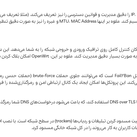
OpenWrt می‌تواند شبکه را به طور کامل کنترل کند. IP، DHCP، DNS را دقیق مدیریت و قوانین دسترسی را نیز 
nftables پشتیبانی می‌کند و به کاربر اجاز
ند OpenVPN، WireGuard و IPsec پشتیبانی می‌کند. این پروتکل‌ها امکان ایجاد یک کانال ارتباطی امن 
ات کاربران به کار می‌روند را در کل شبکه خانگی مسدود کرد.