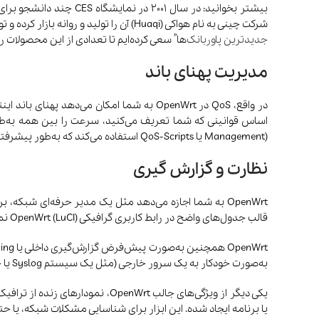
بیشتر بخوانید: در سال 
شرکت چینی به نام هواکی (Huaqi) آن را تولید و روانه بازار کرده و توجه همه را به این محصول جلب کرد. پس از مدتی شرکت‌های دیگری مثل Aigo و Anytone پاوربانک‌های مختلفی را ارائه کردند. در مقاله “
جدیدترین پاوربانک
‌ها” سعی کرده‌ایم تا تعدادی از این محصولات ر
مدیریت پهنای باند
Management) یا QoS-Scripts استفاده می‌کند که به‌طور پیشرفته، بسته‌های داده را در صف قرار می‌دهند و با تنظیم دقیق اولویت‌ها، از اشباع شدن اینترنت جلوگیری می‌کنند.
نظارت و گزارش گیری
OpenWrt به شما اجازه می‌دهد مثل یک مدیر حرفه‌ای شبکه
قالب جدول‌های واضح در رابط کاربری گرافیکی OpenWrt (LuCI) نمایش داده می‌شوند و شما را از هر اتصال ناشناخته یا مشکوک آگاه می‌کنند.
به‌صورت خودکار به یک سرور خارجی (مثل یک سیستم Syslog یا حتی ایمیل) فرستاد.
یکی دیگر از ویژگی‌های جالب nWrt
یا برنامه ایجاد شده. این ابزار برای شناسایی مشکلات شبکه، یا ح