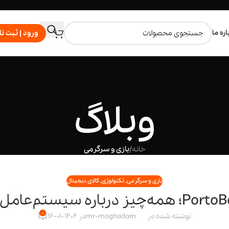
اره ما
ورود | ثبت نا
وبلاگ
خانه
/
بازی و سرگرمی
بازی و سرگرمی
,
تکنولوژی
,
کالای دیجیتال
0
نوشته شده در
mr-moghadam
در 1404-01-16