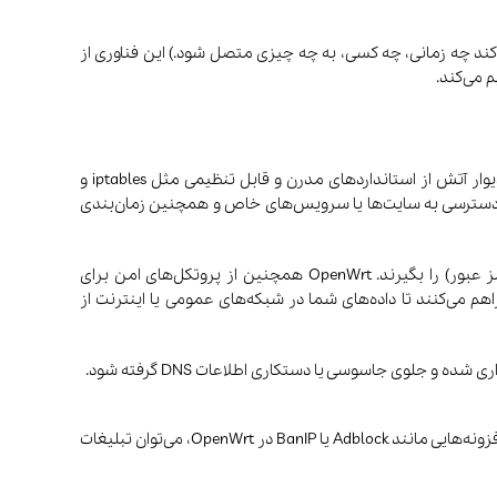
تعریف می‌کند. (مثلا تعریف می‌کند چه زمانی، چه کسی، به چه چیزی متصل شود.) این فناوری از
OpenWrt مجهز به دیوار آتش (Firewall) بسیار قوی است که امکان کنترل کامل روی ترافیک ورودی و خروجی شبکه را به شما می‌دهد. این دیوار آتش از استانداردهای مدرن و قابل تنظیمی مثل iptables و
ه می‌دهد دسترسی‌ها را به صورت بسیار دقیق مدیریت کند. علاوه بر این، OpenWrt امکان بلاک کردن دسترسی به سایت‌ها یا سرویس‌های خاص و همچنین زمان‌بندی
یکی دیگر از امکانات امنیتی OpenWrt، پشتیبانی از ابزارهایی مثل Fail2Ban است که می‌توانند جلوی حملات brute-force (حملات حدس رمز عبور) را بگیرند. OpenWrt همچنین از پروتکل‌های امن برای
و رمزگذاری‌شده را فراهم می‌کنند تا داده‌های شما در شبکه‌های عمومی یا اینترنت از
از دیگر قابلیت‌های مفید OpenWrt در زمینه حریم خصوصی، قابلیت مسدود کردن تبلیغات و ردیاب‌ها (trackers) در سطح شبکه است. با نصب افزونه‌هایی مانند Adblock یا BanIP در OpenWrt، می‌توان تبلیغات