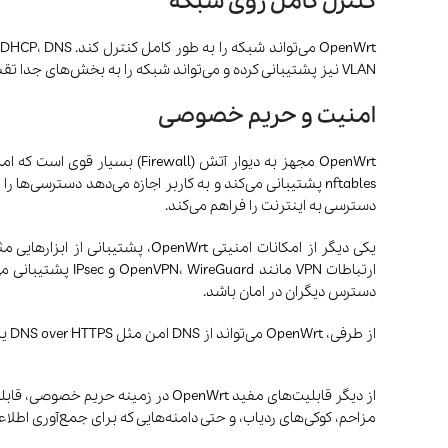
کنترل کامل روی شبکه
VLAN نیز پشتیبانی کرده و می‌تواند شبکه را به بخش‌های جدا تقسیم کند. علاوه بر اینها MTU، MAC Address و غیره را نیز به صورت دقیق تنظیم می‌کند.
امنیت و حریم خصوصی
دسترسی به اینترنت را فراهم می‌کند.
ارتباطات VPN مان
دسترس دیگران در امان باشد.
از طرفی، OpenWrt می‌تواند از DNS امن مثل DNS over HTTPS یا DNS over TLS استفاده کند، که باعث می‌شود درخواست‌های DNS شما رمزگذاری شده و جلوی جاسوسی یا دستکاری اطلاعات DNS گرفته شود.
مزاحم، کوکی‌های ردیاب، و حتی دامنه‌هایی که برای جمع‌آوری اطلاع