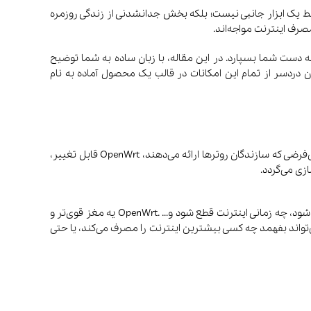
 فقط یک ابزار جانبی نیست؛ بلکه بخش جدانشدنی از زندگی روزمره
صرف اینترنت مواجه‌اند.
زند و کنترل کامل شبکه را به دست شما بسپارد. در این مقاله، با زبان ساده به شما توضیح
نید بدون دردسر از تمام این امکانات در قالب یک محصول آماده به نام
OpenWrt یک سیستم‌عامل متن‌باز مبتنی بر لینوکس است که برای روترها و دستگاه‌های شبکه طراحی شده و برخلاف سیستم‌عامل‌های پیش‌فرضی که سازندگان روترها ارائه می‌دهند، OpenWrt قابل تغییر،
زی می‌گردد.
صوتی و تصویری
کتری
مخلوط‌کن و
آبمیوه‌گیری
به عبارت ساده‌تر می‌توانید فریمور را مثل یک مغز برای روتر تضور کنید که تصمیم می‌گیرد چطور انترنت را پخش کند، چه کسی به آن متصل شود، چه زمانی اینترنت قطع شود و… .OpenWrt یه مغز قوی‌تر و
می‌تواند بفهمد چه کسی بیشترین اینترنت را مصرف می‌کند، یا حتی