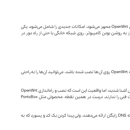
روتر یک دستگاه ساده است که اینترنت را به دستگاه‌های مختلف مثل گوشی، لپ‌تاپ، تلویزیون و… می‌رساند؛ اما زمانی که به سیستم‌عاملی مثل OpenWrt محهز می‌شود، امکانات جدیدی را شامل می‌شود. یکی
 به روشن بودن کامپیوتر، روی شبکه خانگی یا حتی از راه دور در
یکی از نقاط قوت OpenWrt این است که از تکنولوژی مش به‌صورت بومی و پیشرفته پشتیبانی می‌کند. یعنی اگر چند روتر داشته باشید که همه OpenWrt روی آن‌ها نصب شده باشد، می‌توانید آن‌ها را به‌راحتی
تکنولوژی OpenWrt بسیاری از مشکلات زندگی امروزی را حل کرده است که تا اینجا به برخی از آن‌ها اشاره کردیم و شما با مزایای این سیستم‌عامل آشنا شدید؛ اما واقعیت این است که نصب و راه‌اندازی OpenWrt
روی روترهای معمولی ممکن است برای همه ساده نباشد. بعضی روترها با آن سازگار نیستند یا کاربرهای عادی حوصله درگیر شدن با تنظیمات فنی را ندارند. درست در همین نقطه، محصولی مثل PortoBox
اگر شما هم جزو افرادی باشید که که به گیم علاقه دارید، احتمالا با مشکلاتی از قبیل VPN و DNS آشنایی دارید. سایت‌های بسیاری وجود دارند که DNS رایگان ارائه می‌دهند، ولی پیدا کردن یک کد و پسورد که به