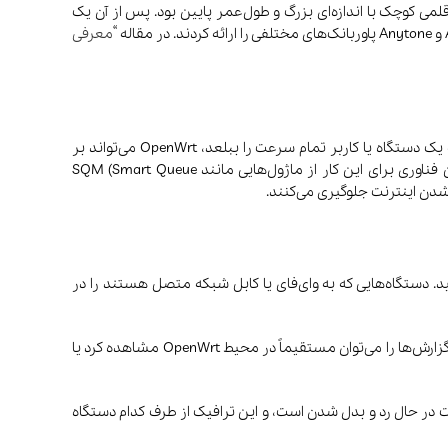
 شامل چند باتری قلمی کوچک با اندازه‌ای بزرگ و طول‌عمر پایین بود. پس از آن یک
معرفی
در واقع، QoS در OpenWrt به شما امکان می‌دهد پهنای باند اینترنت را بین دستگاه‌ها و برنامه‌ها به‌طور هوشمند تقسیم کنید. به‌جای اینکه یک دستگاه یا کاربر تمام سرعت را ببلعد، OpenWrt می‌تواند بر
اساس قوانینی که شما تعریف می‌کنید، سرعت را بین همه به‌طور منصفانه توزیع کند یا به اولویت‌های خاص توجه بیشتری نشان دهد. این فناوری برای این کار از ماژول‌هایی مانند SQM (Smart Queue
شید. دستگاه‌هایی که به وای‌فای یا کابل شبکه متصل هستند را در
OpenWrt همچنین به‌صورت پیش‌فرض گزارش‌گیری داخلی یا Logging دارد. این یعنی هر اتفاق مهمی که در سیستم می‌افتد، ثبت می‌شود. این گزارش‌ها را می‌توان مستقیماً در محیط OpenWrt مشاهده کرد یا
وبایت یا مگابایت در حال رد و بدل شدن است، و این ترافیک از طرف کدام دستگاه