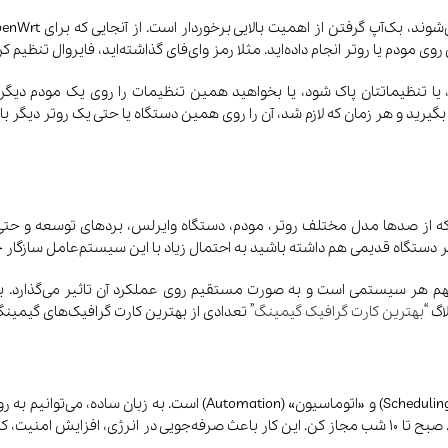
 مودم یا روتر انجام داده‌اید. مثلا رمز وای‌فای گذاشته‌اید، فایروال تنظیم کر
شوید OpenWrt را دوباره نصب کنید، یا تنظیماتتان پاک شود، یا بخواهید همین تنظیمات را رو
رین و ارزشمندترین ویژگی‌های OpenWrt این است که از صدها مدل مختلف روتر، مودم، دستگاه وایرلس
ر دستگاه قدیمی هم داشته باشید به احتمال زیاد با این سیستم‌عامل سازگار خ
 مهم هر سیستمی است و به صورت مستقیم روی عملکرد آن تاثیر می‌گذارد. به‌
گ “
بهترین کارت گرافیک گیمینگ
” تعدادی از بهترین کارت گرافیک‌های گیمین
یکی از امکانات قدرتمند OpenWrt، توانایی تعریف «زمان‌بندی» (cheduling
زمان ریستارت شو، یا مصرف اینترنت مهمان‌ها را فقط از ساعت 8 صبح تا 10 شب مجاز کن. این کار باعث صر