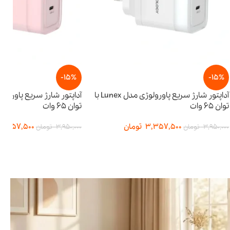
-15%
آداپتور شارژ سریع پاورولوژی مدل Lunex با
آداپتور شارژ سریع پاورولوژی مدل Lunex با
توان ۶۵ وات
3,
تومان
3,357,500
تومان
3,950,000
تومان