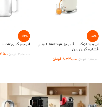
-15%
آب مرکبات‌گیر برقی مدل Vintage با اهرم
آبمیوه گیری BI-Directional Juicer پرودو
3,102,500
تومان
3,650,000
تومان
8,330,
تومان