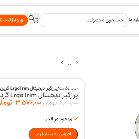
اره ما
ورود | ثبت نا
خانه
/
گجت
/
پرزگیر دیجیتال ErgoTrim گرین لاین
پرزگیر دیجیتال ErgoTrim گرین لاین
3,570,000
توما
4,200,000
تومان
موجود در انبار
افزودن به سبد خرید