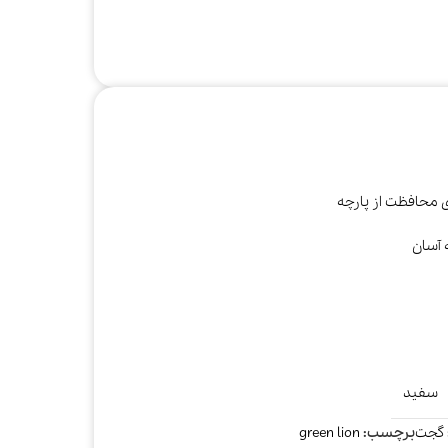
ی محافظت از پارچه
 آسان
صوتی و تصویری
کتری
مخلوط‌کن و
آبمیوه‌گیری
سفید
گجت
برچسب:
green lion