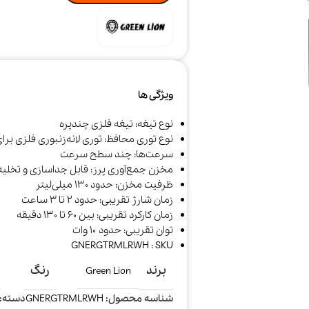
ویژگی ها
نوع تیغه: تیغه فلزی چندپره
نوع توری محافظ: توری لانه‌زنبوری فلزی برا
سرعت‌ها: چند سطح سرعت
مخزن جمع‌آوری پرز: قابل جداسازی و تخلیه
ظرفیت مخزن: حدود ۱۳۰ میلی‌لیتر
جارو شارژی و
خوشبو کننده هوا
سرمایش و
زمان شارژ تقریبی: حدود ۲ تا ۳ ساعت
رباتیک
گرمایش
زمان کارکرد تقریبی: بین ۶۰ تا ۱۳۰ دقیقه
توان تقریبی: حدود ۱۰ وات
GNERGTRMLRWH : SKU
برند
رنگ
Green Lion
شناسه محصول:
GNERGTRMLRWH
دسته: