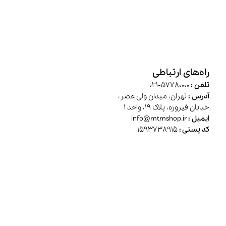
راه‌های ارتباطی
تلفن :
57780000-021
آدرس :
تهران، میدان ولی عصر،
خیابان فیروزه، پلاک 19، واحد 1
ایمیل :
info@mtmshop.ir
کد پستی :
1593738915