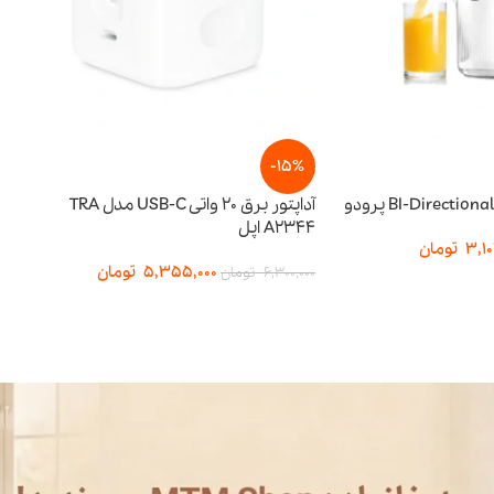
-15%
-15%
آداپتور برق 20 واتی USB-C مدل TRA
A2344 اپل
توان ۶۵ وات
5,355,000
تومان
357,500
6,300,000
تومان
3,950,000
تومان