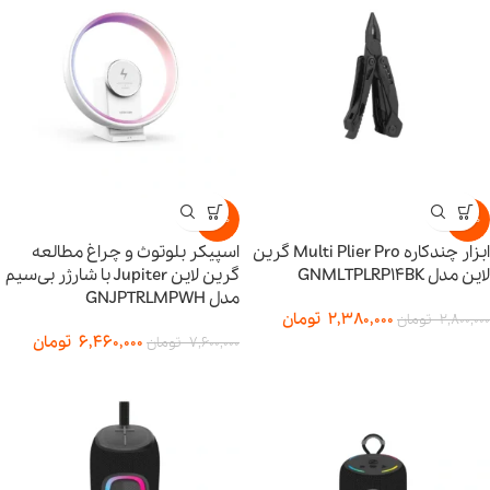
-15%
-15%
ابزار چندکاره Multi Plier Pro گرین
اسپیکر بلوتوث و چراغ مطالعه
لاین مدل GNMLTPLRP14BK
گرین لاین Jupiter با شارژر بی‌سیم
مدل GNJPTRLMPWH
2,380,000
تومان
2,800,000
تومان
6,460,000
تومان
7,600,000
تومان