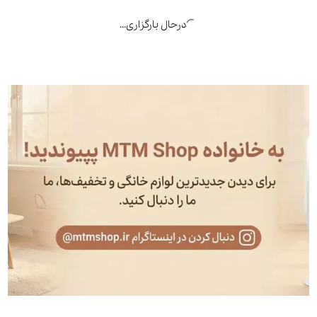
4,250,000
تومان
5,000,000
تومان
-15%
-15%
انبر چندکاره ۱۵ در ۱ Multi-Plier X
انبردست چندکاره گرین لاین
گرین لاین
Multi-Pliers with Fire Starter
3,400,000
تومان
1,895,500
تومان
4,000,000
تومان
2,230,000
تومان