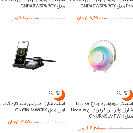
اسپیکر بلوتوثی گرین لاین Parma
اسپیکر بلوتوثی گرین لاین Parma
Pro مدل GNPAPWSPKRGY
مدل GNPARWSPKRGY
8,670,000
تومان
5,000,000
تومان
12,000,000
تومان
5,900,000
تومان
-15%
-15%
اسپیکر بلوتوثی و چراغ خواب با
استند شارژر وایرلس سه کاره گرین
شارژر وایرلس گرین لاین Uranus
لاین مدل GN3IN1MWCBK
مدل GNURNSLMPWH
3,570,000
تومان
4,200,000
تومان