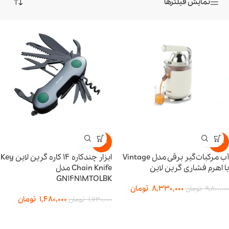
نمایش فیلترها
-14%
-15%
آب مرکبات‌گیر برقی مدل Vintage
ابزار چندکاره ۱۴ کاره گرین لاین Key
با اهرم فشاری گرین لاین
Chain Knife مدل
GN14N1MTOLBK
8,330,000
تومان
9,800,000
تومان
1,480,000
تومان
1,730,000
تومان