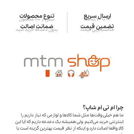
ایرباد بی‌سیم Orlando با بلوتوث
-15%
۵.۴ گرین لاین
اندروید باکس رم ۴ خودرو گرین
لاین مدل GL-CP5
12,835,000
تومان
15,100,000
تومان