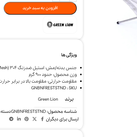
افزودن به سبد خرید
ویژگی ها
جنس بدنه/مش: استیل ضدزنگ 304 (Stainless Steel 304 Mesh)
وزن محصول: حدود 900 گرم
مقاومت حرارتی: مقاومت بالا در برابر حر
جارو شارژی و
خوشبو کننده هوا
سرمایش و
GNBNFRESTSTND : SKU
رباتیک
گرمایش
برند
Green Lion
شناسه محصول:
GNBNFRESTSTND
دسته:
ارسال برای دیگران