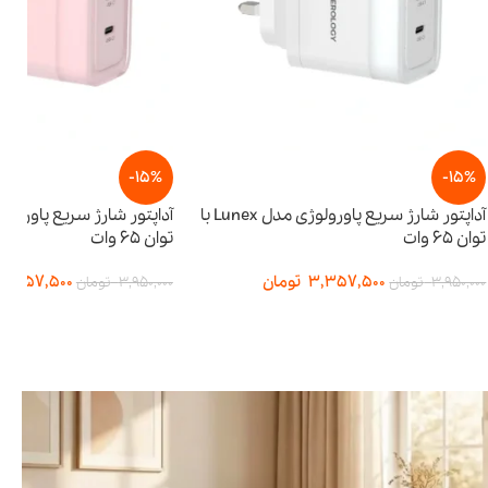
-15%
آداپتور شارژ سریع پاورولوژی مدل Lunex با
آداپتور شارژ سریع پاورولوژی مدل Lunex با
توان ۶۵ وات
3,
تومان
3,357,500
تومان
3,950,000
تومان