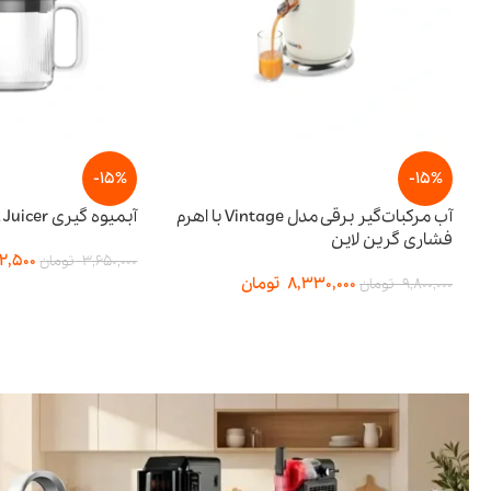
-15%
آب مرکبات‌گیر برقی مدل Vintage با اهرم
آبمیوه گیری BI-Directional Juicer پرودو
3,102,500
تومان
3,650,000
تومان
8,330,
تومان