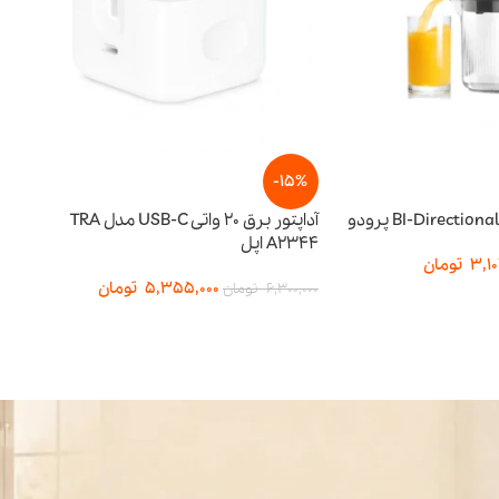
-15%
-15%
آداپتور برق 20 واتی USB-C مدل TRA
A2344 اپل
توان ۶۵ وات
5,355,000
تومان
357,500
6,300,000
تومان
3,950,000
تومان