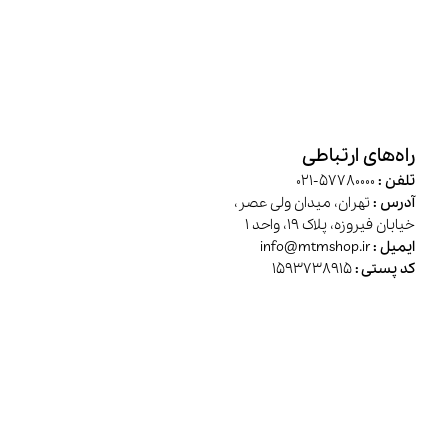
راه‌های ارتباطی
تلفن :
57780000-021
آدرس :
تهران، میدان ولی عصر،
خیابان فیروزه، پلاک 19، واحد 1
ایمیل :
info@mtmshop.ir
کد پستی :
1593738915