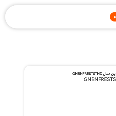
م
GNBNFRESTSTN