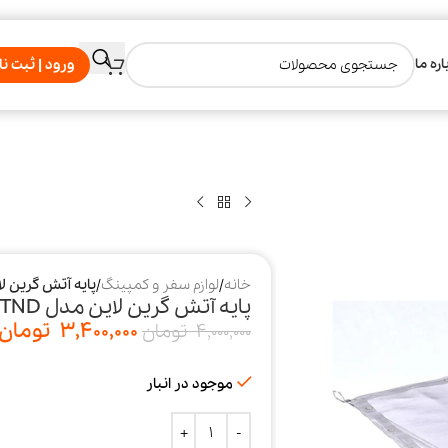
اره ما
ورود | ثبت نا
خانه
/
لوازم سفر و کمپینگ
/
پایه آتش گرین لاین مدل D
پایه آتش گرین لاین مدل GNBNFRESTSTND
3,400,000
تومان
4,000,000
تومان
موجود در انبار