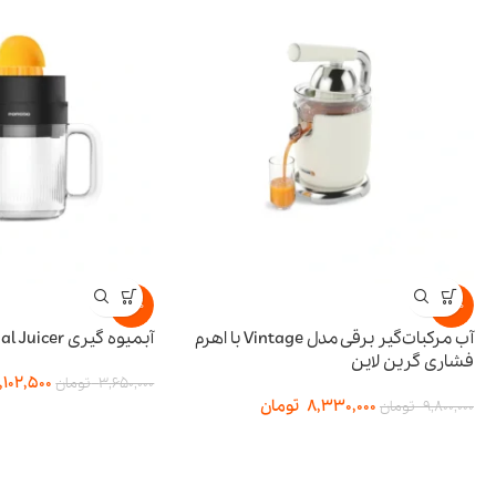
-15%
-15%
آب مرکبات‌گیر برقی مدل Vintage با اهرم
آبمیوه گیری BI-Directional Juicer پرودو
فشاری گرین لاین
,102,500
3,650,000
تومان
8,330,000
تومان
9,800,000
تومان