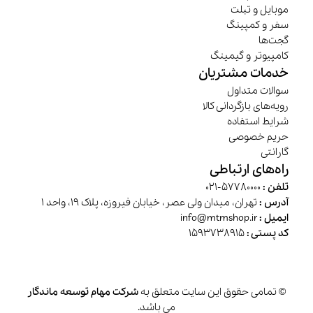
موبایل و تبلت
سفر و کمپینگ
گجت‌ها
کامپیوتر و گیمینگ
خدمات مشتریان
سوالات متداول
رویه‌های بازگردانی کالا
شرایط استفاده
حریم خصوصی
گارانتی
راه‌های ارتباطی
تلفن :
57780000-021
آدرس :
تهران، میدان ولی عصر، خیابان فیروزه، پلاک 19، واحد 1
ایمیل :
info@mtmshop.ir
کد پستی :
1593738915
© تمامی حقوق این سایت متعلق به
شرکت مهام توسعه ماندگار
می باشد.