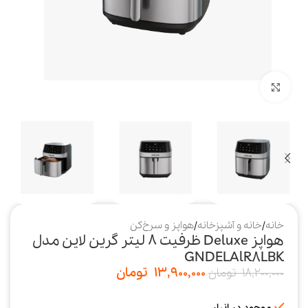
بزرگنمایی تصویر
خانه
/
خانه و آشپزخانه
/
هواپز و سرخ‌کن
هواپز Deluxe ظرفیت ۸ لیتر گرین لاین مدل
GNDELAlR8LBK
13,900,000
تومان
18,200,000
تومان
موجود در انبار