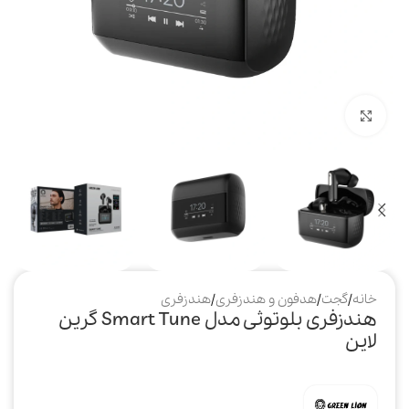
بزرگنمایی تصویر
خانه
/
گجت
/
هدفون و هندزفری
/
هندزفری
هندزفری بلوتوثی مدل Smart Tune گرین
لاین