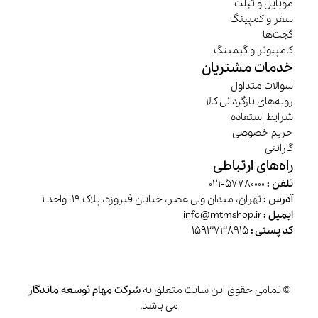
موبایل و تبلت
سفر و کمپینگ
گجت‌ها
کامپیوتر و گیمینگ
خدمات مشتریان
سوالات متداول
رویه‌های بازگردانی کالا
شرایط استفاده
حریم خصوصی
گارانتی
راه‌های ارتباطی
تلفن :
57780000-021
آدرس :
تهران، میدان ولی عصر، خیابان فیروزه، پلاک 19، واحد 1
ایمیل :
info@mtmshop.ir
کد پستی :
1593738915
© تمامی حقوق این سایت متعلق به
شرکت مهام توسعه ماندگار
می باشد.