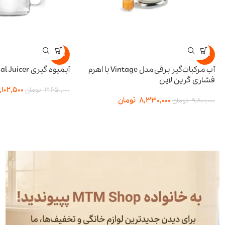
-15%
-15%
آب مرکبات‌گیر برقی مدل Vintage با اهرم
آبمیوه گیری BI-Directional Juicer پرودو
فشاری گرین لاین
,102,500
3,650,000
تومان
8,330,000
تومان
9,800,000
تومان