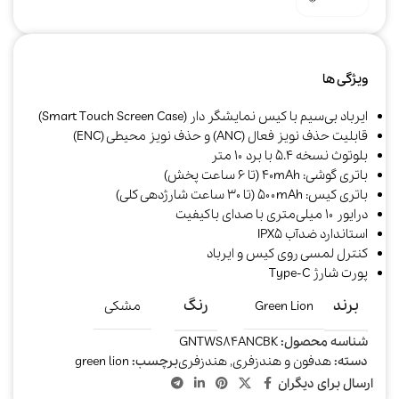
ویژگی ها
ایرباد بی‌سیم با کیس نمایشگر دار (Smart Touch Screen Case)
قابلیت حذف نویز فعال (ANC) و حذف نویز محیطی (ENC)
بلوتوث نسخه ۵.۴ با برد ۱۰ متر
باتری گوشی: ۴۰mAh (تا ۶ ساعت پخش)
باتری کیس: ۵۰۰mAh (تا ۳۰ ساعت شارژدهی کلی)
درایور ۱۰ میلی‌متری با صدای باکیفیت
استاندارد ضدآب IPX5
کنترل لمسی روی کیس و ایرباد
پورت شارژ Type-C
برند
رنگ
Green Lion
مشکی
شناسه محصول:
GNTWS84ANCBK
دسته:
هدفون و هندزفری
,
هندزفری
برچسب:
green lion
ارسال برای دیگران