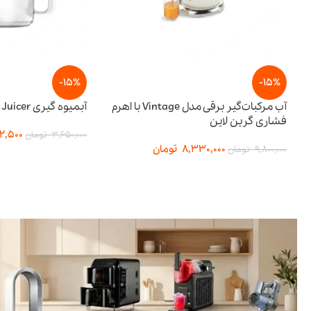
-15%
آب مرکبات‌گیر برقی مدل Vintage با اهرم
آبمیوه گیری BI-Directional Juicer پرودو
3,102,500
تومان
3,650,000
تومان
8,330,
تومان