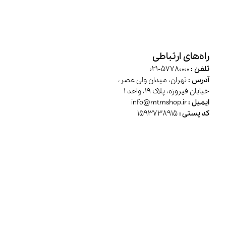
راه‌های ارتباطی
تلفن :
57780000-021
آدرس :
تهران، میدان ولی عصر،
خیابان فیروزه، پلاک 19، واحد 1
ایمیل :
info@mtmshop.ir
کد پستی :
1593738915