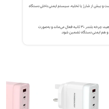
 شارژ از نوع Type‑C با ورودی ۵V/1A است و بیش از شارژ یا تخلیه، سیستم ایمنی داخلی دستگاه
برای هر بار بلِند، کافی است دکمه را فشار دهید؛ چرخه بلندر ۳۰ ثانیه فعال می‌ماند و به‌صورت
و هم ایمنی دستگاه تضمین شود.