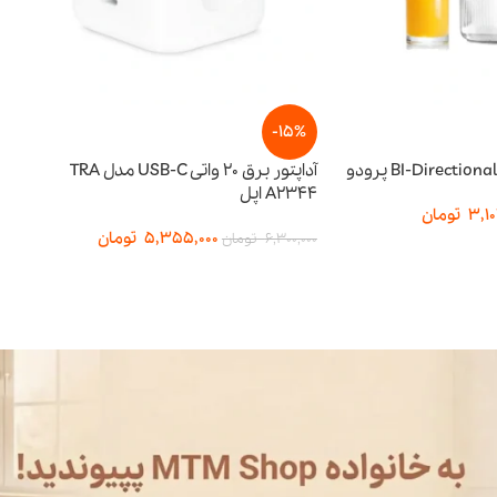
-15%
-15%
آداپتور برق 20 واتی USB-C مدل TRA
A2344 اپل
توان ۶۵ وات
5,355,000
تومان
357,500
6,300,000
تومان
3,950,000
تومان