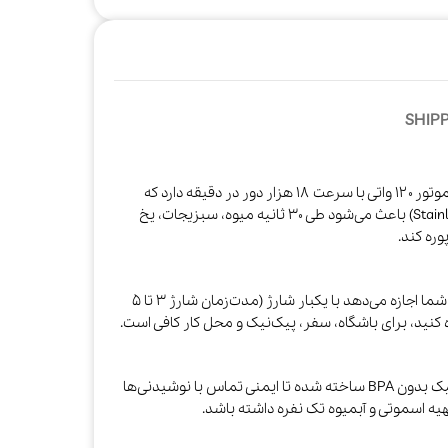
SHIPP
Jet Plus Six Blades Juicer در قلب خود یک موتور ۱۲۰ واتی با سرعت ۱۸ هزار دور در دقیقه دارد که
جریان قدرتمند و تیغه ۶ پره (304 Stainless Steel) باعث می‌شود طی ۳۰ ثانیه میوه، سبزیجات، یخ
ه کند.​
باتری لیتیومی داخلی با ظرفیت ۴۰۰۰mAh به شما اجازه می‌دهد با یکبار شارژ (مدت‌زمان شارژ ۳ تا ۵
ظرف اصلی بلندر با ظرفیت ۰٫۵ لیتر از پلاستیک بدون BPA ساخته شده تا ایمنی تماس با نوشیدنی‌ها
تهیه اسموتی و آبمیوه تک نفره داشته باشد.​