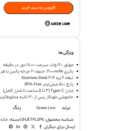
افزودن به سبد خرید
ویژگی ها
موتور ۱۲۰ وات، سرعت ۱۸۰۰۰ دور در دقیقه
باتری ۴۰۰۰mAh، حدود ۲۰ چرخه پالس با هر شارژ
تیغه ۶ پره 304 Stainless Steel
جارو شارژی و
خوشبو کننده هوا
سرمایش و
پارچ ۵۰۰ میلی‌لیتر BPA‑Free
رباتیک
گرمایش
شارژ Type‑C (۳ تا ۵ ساعت تا شارژ کامل)
خاموشی خودکار پس از ۳۰ ثانیه مخلوط‌کردن
برند
رنگ
Green Lion
شناسه محصول:
GNJETPLSPK
دسته:
خانه 
ارسال برای دیگران