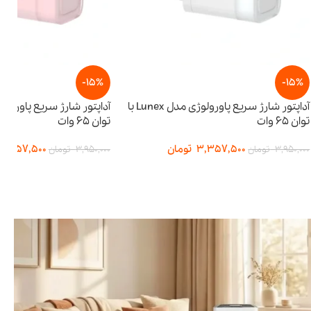
-15%
آداپتور شارژ سریع پاورولوژی مدل Lunex با
آداپتور شارژ سریع پاورولوژی مدل Lunex با
توان ۶۵ وات
3,
تومان
3,357,500
تومان
3,950,000
تومان