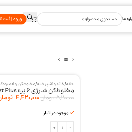
اره ما
ورود | ثبت نا
خانه
/
خانه و آشپزخانه
/
مخلوط‌کن و آبمیوه‌گ
مخلوط‌کن شارژی ۶ پره Jet Plus گرین لاین
4,420,000
تومان
5,200,000
تومان
موجود در انبار