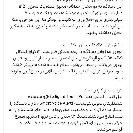
سیستم دو مخزن برای نظافت پیوسته
این دستگاه به دو مخزن جداگانه مجهز است: یک مخزن ۱۲۵۰
میلی‌لیتری برای آب تمیز و مواد شوینده، و یک مخزن ۹۰۰
میلی‌لیتری برای جمع‌آوری آب کثیف و آلودگی‌ها. این طراحی باعث
می‌شود همیشه با آب تمیز شستشو دهید و نیازی به تخلیه مکرر
مخزن نداشته باشید.​
مکش قوی ۱۲kPa و موتور ۴۵۰ وات
موتور ۴۵۰ واتی دستگاه با ایجاد مکش قدرتمند ۱۲ کیلوپاسکال
(12000Pa)، آب و آلودگی‌های حل‌شده را به سرعت از تار و پود فرش
بیرون می‌کشد و باعث می‌شود سطح شسته شده سریع‌تر خشک
شود. جریان هوای ۱۰ لیتر بر ثانیه، کارایی بالایی در جمع‌آوری رطوبت
دارد.​
هوشمند و کاربرپسند
پنل کنترل لمسی (Intelligent Touch Panels) و سیستم
هشدارهای صوتی هوشمند (Smart Voice Alerts)، کار با دستگاه را
بسیار ساده کرده‌اند و وضعیت مخزن‌ها یا حالت‌های شستشو را به
شما اطلاع می‌دهند. شلنگ ۱.۲ متری و کابل برق ۴ متری، شعاع
حرکتی مناسبی برای تمیز کردن پله‌ها، مبلمان و داخل خودرو
فراهم می‌کنند.