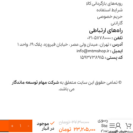
رویه‌های بازگردانی کالا
شرایط استفاده
حریم خصوصی
گارانتی
راه‌های ارتباطی
تلفن :
57780000-021
آدرس :
تهران، میدان ولی عصر، خیابان فیروزه، پلاک 19، واحد 1
ایمیل :
info@mtmshop.ir
کد پستی :
1593738915
© تمامی حقوق این سایت متعلق به
شرکت مهام توسعه ماندگار
می باشد.
فرش‌شوی
و
بخارشوی
27,300,000
تومان
موجود
Steam
در انبار
23,205,000
تومان
Carpet
بد خرید
حساب کاربری
فهرست