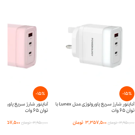
-15%
آداپتور شارژ سریع پاورولوژی مدل Lunex با
آداپتور شارژ سریع پاورولوژی مدل Lunex با
توان ۶۵ وات
3,
تومان
3,357,500
تومان
3,950,000
تومان