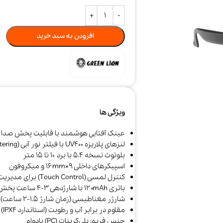
افزودن به سبد خرید
ویژگی ها
عینک آفتابی هوشمند با قابلیت پخش صدا و
جارو شارژی و
خوشبو کننده هوا
سرمایش و
لنزهای پلاریزه UV400 با فیلتر نور آبی (Blue Light Filtering)
رباتیک
گرمایش
بلوتوث نسخه ۵.۴ با برد ۱۰ تا ۱۵ متر
اسپیکرهای داخلی ۹×۱۶mm و میکروفون
کنترل لمسی (Touch Control) برای مدیریت تماس و موزیک
باتری ۱۲۰mAh با شارژدهی ۳-۴ ساعت پخش و ۵ ساعت مکالمه
شارژر مغناطیسی (زمان شارژ ۱.۵-۲ ساعت)
مقاوم در برابر آب و رطوبت (استاندارد IPX4)
جنس فریم: پلی‌کربنات (PC) بادوام