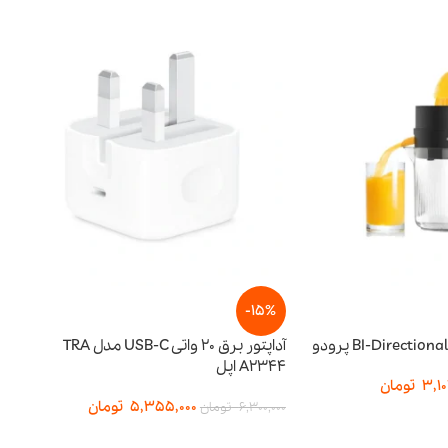
-15%
-15%
آداپتور برق 20 واتی USB-C مدل TRA
A2344 اپل
توان ۶۵ وات
5,355,000
تومان
357,500
6,300,000
تومان
3,950,000
تومان