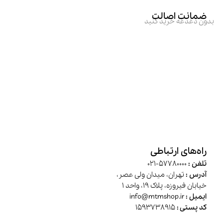
ضمانت اصالت
بدون دغدغه خرید کنید
راه‌های ارتباطی
تلفن :
57780000-021
آدرس :
تهران، میدان ولی عصر،
خیابان فیروزه، پلاک 19، واحد 1
ایمیل :
info@mtmshop.ir
کد پستی :
1593738915