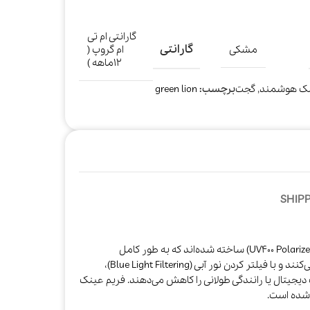
گارانتی ام تی
گارانتی
مشکی
ام گروپ (
۱۲ماهه )
ک هوشمند
,
گجت
برچسب:
green lion
SHIPP
لنزهای این عینک از مواد باکیفیت پلاریزه (UV400 Polarized) ساخته شده‌اند که به طور کامل
اشعه‌های مضر فرابنفش (UV) را مسدود می‌کنند و با فیلتر کردن نور آبی (Blue Light Filtering)،
جیتال یا رانندگی طولانی را کاهش می‌دهند. فریم عینک