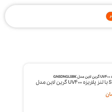
م
عینک هوشمند صوتی Sydney با لنز پلاریزه UV400 گرین لاین مدل
ان