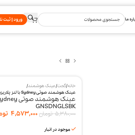
اره ما
ورود | ثبت نا
خانه
/
گجت
/
عینک هوشمند
/
عینک هوشمند صوتی Sydney با لنز پلاریزه UV400 گرین لاین مدل GNSDNGLSBK
GNSDNGLSBK
4,573,000
توم
5,380,000
تومان
موجود در انبار