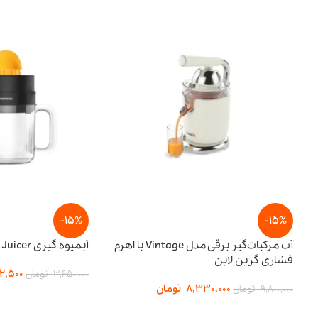
-15%
آب مرکبات‌گیر برقی مدل Vintage با اهرم
آبمیوه گیری BI-Directional Juicer پرودو
3,102,500
تومان
3,650,000
تومان
8,330,
تومان