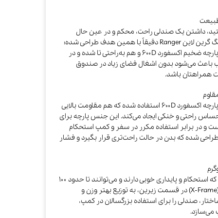
تید، داشتن یک صندلی راحت، محکم و در عین حال
جمع‌وجور ضروری است. صندلی تاشو کمپینگ گرین لاین Ranger دقیقاً با همین هدف طراحی شده؛
صندلی‌ای که هم فریم فلزی مقاوم دارد، هم پارچه ضخیم اکسفورد ۶۰۰D و هم به‌راحتی تا شده و در
 باعث می‌شود بدون اشغال فضای زیاد در صندوق
ت همراهتان باشد.
در قسمت نشیمن و تکیه‌گاه این صندلی از پارچه اکسفورد ۶۰۰D استفاده شده که هم مقاومت بالایی
احساس راحتی و خنکی ایجاد می‌کند. این جنس پارچه برای
ت و در برابر استفاده مکرر در سفر و کمپ استحکام
راحی شده که بدن در حالت راحت‌تری قرار بگیرد و فشار
فریم صندلی از لوله‌های فولادی ساخته شده که استحکام و پایداری خوبی دارند و می‌توانند تا حدود ۱۰۰
کیلوگرم وزن را تحمل کنند. طراحی ضربدری (X‑Frame) در قسمت زیرین، به توزیع بهتر وزن و
ختار، صندلی را برای استفاده بزرگسالان در کمپ،
می‌سازد.