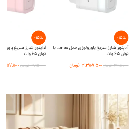
-15%
آداپتور شارژ سریع پاورولوژی مدل Lunex با
آداپتور شارژ سریع پاورولوژی مدل Lunex با
توان ۶۵ وات
3,
تومان
3,357,500
تومان
3,950,000
تومان