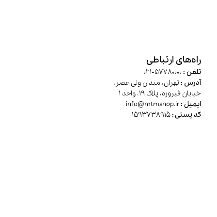
راه‌های ارتباطی
تلفن :
57780000-021
آدرس :
تهران، میدان ولی عصر،
خیابان فیروزه، پلاک 19، واحد 1
ایمیل :
info@mtmshop.ir
کد پستی :
1593738915