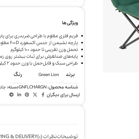
ویژگی ها
فریم فلزی مقاوم با طراحی ضربدری برای پا
پارچه نشیمن از جنس اکسفورد ۶۰۰D مقاوم و راحت
تحمل وزن تقریبی تا حدود ۱۰۰ کیلوگرم
پایه‌های ضدلغزش برای ثبات بیشتر روی زم
طراحی سبک و قابل‌حمل با وزن حدود ۲ کیلوگرم
برند
رنگ
Green Lion
شناسه محصول:
GNFLCHARGN
دسته:
چاد
جارو شارژی و
خوشبو کننده هوا
سرمایش و
رباتیک
گرمایش
ارسال برای دیگران
توضیحات
نظرات (0)
ING & DELIVERY