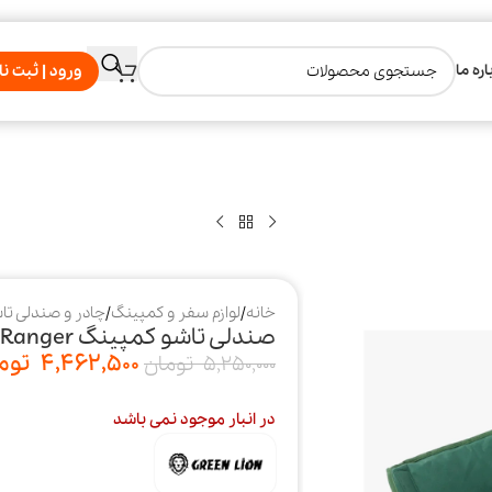
اره ما
ورود | ثبت نا
خانه
/
لوازم سفر و کمپینگ
/
چادر و صندلی تا
صندلی تاشو کمپینگ Ranger گرین لاین
4,462,500
توم
5,250,000
تومان
در انبار موجود نمی باشد