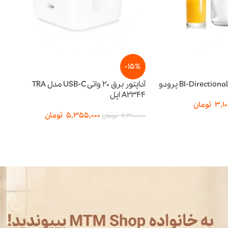
-15%
-15%
آداپتور برق 20 واتی USB-C مدل TRA
A2344 اپل
توان ۶۵ وات
5,355,000
تومان
357,500
6,300,000
تومان
3,950,000
تومان