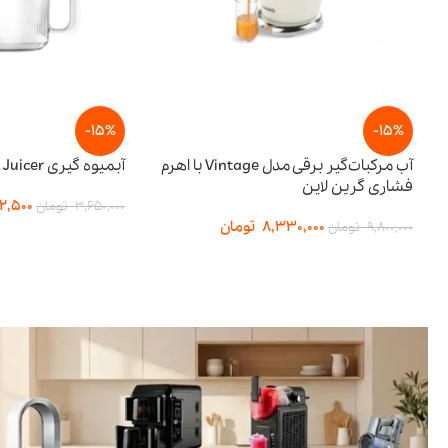
-15%
آب مرکبات‌گیر برقی مدل Vintage با اهرم
آبمیوه گیری BI-Directional Juicer پرودو
3,102,500
تومان
3,650,000
تومان
8,330,
تومان