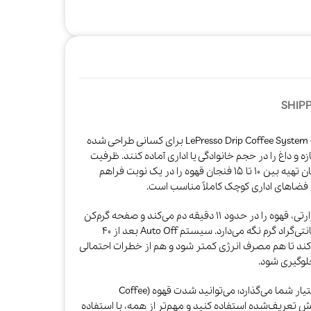
SHIPP
LePresso Drip Coffee System (Drip Coffee Maker with Smart Functions برای کسانی طراحی شده
و داغ را در حجم خانوادگی یا اداری آماده کنند. ظرفیت
۱٫۲۵ لیتری قوری شیشه‌ای این دستگاه، امکان تهیه بین ۱۰ تا ۱۵ فنجان قهوه را در یک نوبت فراهم
 و فضاهای اداری کوچک کاملاً مناسب است.​
توان ۱۰۰۰ وات و طراحی مخزن آب و المنت حرارتی، قهوه را در حدود ۱۱ دقیقه دم می‌کند و صفحه گرم‌کن
زیر قوری، قهوه را تا دمای حدود ۷۸ درجه سانتی‌گراد گرم نگه می‌دارد. سیستم Auto Off بعد از ۴۰
کند تا هم مصرف انرژی کمتر شود و هم از خطرات احتمالی
گیری شود.​
پنل جلویی دستگاه، کنترل هوشمند را در اختیار شما می‌گذارد؛ می‌توانید شدت قهوه (Coffee
ای از پیش تعریف‌شده استفاده کنید و مهم‌تر از همه، با استفاده