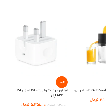
-15%
-15%
آداپتور برق 20 واتی USB-C مدل TRA
A2344 اپل
توان ۶۵ وات
5,355,000
تومان
357,500
6,300,000
تومان
3,950,000
تومان