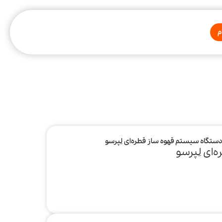
م
ستگاه سیستم قهوه ساز قطره‌ای لِپرسو
ای لِپرسو