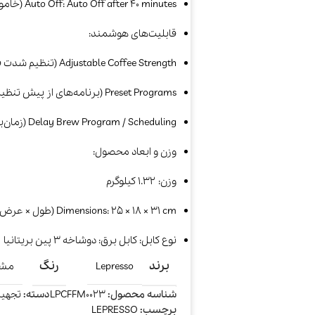
Auto Off: Auto Off after 40 minutes (خاموشی خودکار بعد از ۴۰ دقیقه)​
قابلیت‌های هوشمند:
Adjustable Coffee Strength (تنظیم شدت قهوه)​
Preset Programs (برنامه‌های از پیش تنظیم‌شده)​
Delay Brew Program / Scheduling (زمان‌بندی برای دم‌آوری در ساعت دلخواه)​
وزن و ابعاد محصول:
وزن: ۱.۳۲ کیلوگرم​
Dimensions: 25 × 18 × 31 cm (طول × عرض × ارتفاع)​
نوع کابل: کابل برق: دوشاخه 3 پین بریتانیا
برند
رنگ
Lepresso
مش
شناسه محصول:
LPCFFM0023
دسته:
تجهیز
برچسب:
LEPRESSO