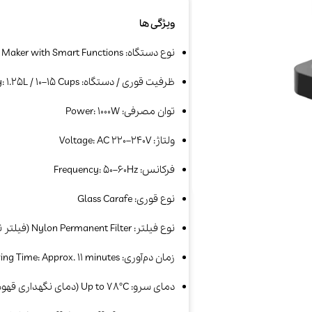
ویژگی ها
نوع دستگاه: Drip Coffee Maker with Smart Functions​
ظرفیت قوری / دستگاه: Capacity: 1.25L / 10–15 Cups​
توان مصرفی: Power: 1000W​
ولتاژ: Voltage: AC 220–240V​
فرکانس: Frequency: 50–60Hz​
جارو شارژی و
خوشبو کننده هوا
سرمایش و
نوع قوری: Glass Carafe​
رباتیک
گرمایش
نوع فیلتر: Nylon Permanent Filter (فیلتر نایلونی دائمی، قابل شست‌وشو)​
زمان دم‌آوری: Brewing Time: Approx. 11 minutes​
دمای سرو: Up to 78°C (دمای نگهداری قهوه روی صفحه گرم‌کن)​