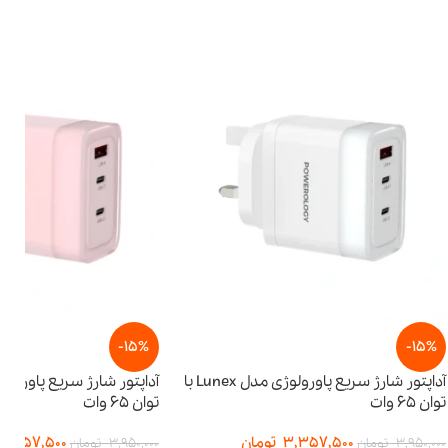
-15%
آداپتور شارژ سریع پاورولوژی مدل Lunex با
آداپتور شارژ سریع پاورولوژی مدل Lunex با
توان ۶۵ وات
3,
تومان
3,357,500
تومان
3,950,000
تومان