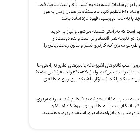
زمان دقیق دم‌آوری را برای ساعات آینده تنظیم کنید. کافی است ساعت فعلی
و ساعت دلخواه دم‌آوری را با دکمه‌های Hour و Minute تنظیم کنید تا دستگاه در همان زمان به‌طور
 یا به خانه می‌رسید، قهوه تازه آماده باشد.​
هز است که به‌راحتی شسته می‌شود و نیاز به خرید
رد؛ در نتیجه هم اقتصادی‌تر است و هم دوست‌دار
ط‌زیست. سیستم ضدچکه (Anti‑Drip) و طراحی مخزن آب، کاربری تمیز و بدون ریخت‌وپاش را
 ۲۵ × ۱۸ × ۳۱ سانتی‌متر، روی اغلب کانترهای آشپزخانه یا میزهای اداری به‌راحتی جا
می‌گیرد و وزن حدود ۱٫۳۲ کیلوگرم، جابجایی دستگاه را ساده می‌کند. ولتاژ ۲۲۰–۲۴۰ ولت، فرکانس ۵۰–۶۰
ز و کابل برق استاندارد UK 3‑Pin Plug، این دستگاه را کاملاً سازگار با شبکه برق رایج منطقه‌ای
LePresso D با ترکیب ظرفیت مناسب، امکانات هوشمند (تنظیم شدت، برنامه‌ریزی،
تایمر) و ویژگی‌های ایمنی مثل خاموشی خودکار، انتخابی بسیار منطقی برای فروشگاه MTM و
تری مدرن و قابل‌اعتماد برای استفاده روزمره هستند.