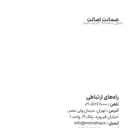
ضمانت اصالت
بدون دغدغه خرید کنید
راه‌های ارتباطی
تلفن :
57780000-021
آدرس :
تهران، میدان ولی عصر،
خیابان فیروزه، پلاک 19، واحد 1
ایمیل :
info@mtmshop.ir