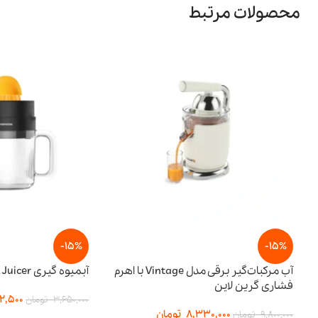
محصولات مرتبط
-15%
آب مرکبات‌گیر برقی مدل Vintage با اهرم
آبمیوه گیری BI-Directional Juicer پرودو
3,102,500
تومان
3,650,000
تومان
8,330,
تومان