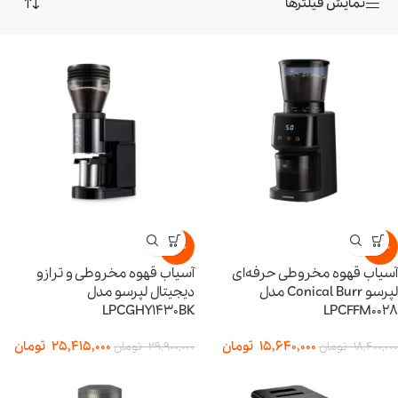
نمایش فیلترها
-15%
-15%
آسیاب قهوه مخروطی حرفه‌ای
آسیاب قهوه مخروطی و ترازو
لپرسو Conical Burr مدل
دیجیتال لپرسو مدل
LPCGHY1430BK
LPCFFM0028
15,640,000
تومان
25,415,000
تومان
18,400,000
تومان
29,900,000
تومان