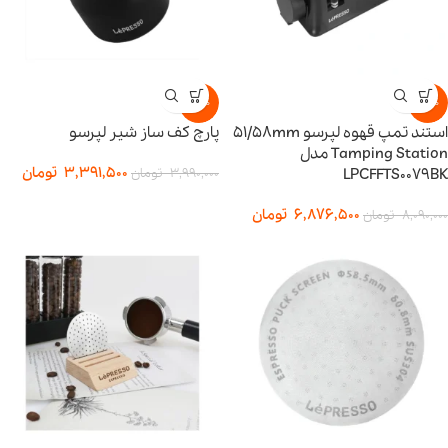
-15%
-15%
استند تمپ قهوه لپرسو 51/58mm
پارچ کف ساز شیر لپرسو
Tamping Station مدل
3,391,500
تومان
LPCFFTS0079BK
3,990,000
تومان
6,876,500
تومان
8,090,000
تومان