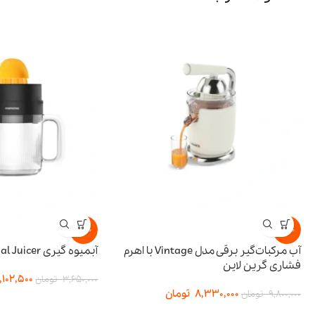
-15%
آب مرکبات‌گیر برقی مدل Vintage با اهرم
آبمیوه گیری BI-Directional Juicer پرودو
گرین لاین
3,102,500
تومان
3,650,000
تومان
8,330,000
تومان
تومان