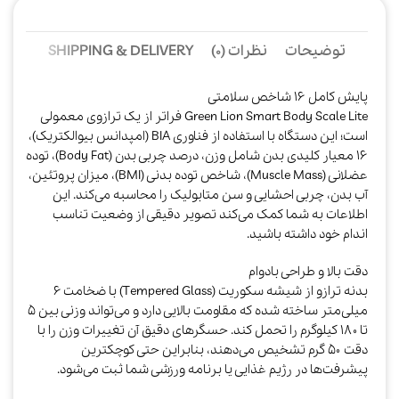
توضیحات
نظرات (0)
SHIPPING & DELIVERY
پایش کامل ۱۶ شاخص سلامتی
Green Lion Smart Body Scale Lite فراتر از یک ترازوی معمولی
است؛ این دستگاه با استفاده از فناوری BIA (امپدانس بیوالکتریک)،
۱۶ معیار کلیدی بدن شامل وزن، درصد چربی بدن (Body Fat)، توده
عضلانی (Muscle Mass)، شاخص توده بدنی (BMI)، میزان پروتئین،
آب بدن، چربی احشایی و سن متابولیک را محاسبه می‌کند. این
اطلاعات به شما کمک می‌کند تصویر دقیقی از وضعیت تناسب
اندام خود داشته باشید.​
دقت بالا و طراحی بادوام
بدنه ترازو از شیشه سکوریت (Tempered Glass) با ضخامت ۶
میلی‌متر ساخته شده که مقاومت بالایی دارد و می‌تواند وزنی بین ۵
تا ۱۸۰ کیلوگرم را تحمل کند. حسگرهای دقیق آن تغییرات وزن را با
دقت ۵۰ گرم تشخیص می‌دهند، بنابراین حتی کوچکترین
پیشرفت‌ها در رژیم غذایی یا برنامه ورزشی شما ثبت می‌شود.​