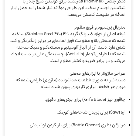
دیگر چکش (Hammer) قدرتمند برای کوبیدن میخ چادر یا
شکستن اجسام سخت. این طراحی دوگانه نیاز شما را به حمل ابزار
اضافه در طبیعت کاهش می‌دهد.​
متریال پریمیوم و فوق مقاوم
تیغه اصلی از فولاد ضدزنگ گرید ۴۲۰ (Stainless Steel 420) ساخته
شده که سختی بالا و مقاومت فوق‌العاده‌ای در برابر زنگ‌زدگی و کند
شدن دارد. دسته آن از آلیاژ آلومینیوم مستحکم و سبک ساخته
شده که با طراحی آجدار (Anti-slip)، چسبندگی عالی در دست ایجاد
می‌کند و در برابر ضربه و فشار مقاوم است.​
طراحی ماژولار با ابزارهای مخفی
دسته تبر به صورت قطعات جداشونده (ماژولار) طراحی شده که
درون هر قطعه، ابزاری کاربردی پنهان شده است:
چاقوی تیز (Knife Blade) برای برش‌های دقیق.
اره (Saw) برای بریدن شاخه‌های کوچک.
دربازکن بطری (Bottle Opener) برای باز کردن نوشیدنی.