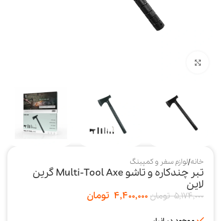
بزرگنمایی تصویر
خانه
/
لوازم سفر و کمپینگ
تبر چندکاره و تاشو Multi-Tool Axe گرین
لاین
4,400,000
تومان
5,174,000
تومان
موجود در انبار