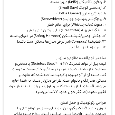
۶. چاقوی تاکتیکال (Knife) درون دسته
۷. اره دستی کوچک (Small Saw)
۸. دربازکن بطری (Bottle Opener)
۹. پیچ‌گوشتی دوسو و چهارسو (Screwdriver)
۱۰. سوت نجات (Whistle) برای اعلام خطر
۱۱. سنگ آتش‌زنه (Fire Starter) برای روشن کردن آتش
۱۲. چکش ایمنی/شیشه‌شکن (Safety Hammer) در انتهای دسته
۱۳. قطب‌نما (Compass) [در برخی مدل‌ها ممکن است باشد]
۱۴. سرنیزه یا ابزار دفاعی
ساختار فوق‌العاده مقاوم و ماژولار
تیغه بیل از فولاد ضدزنگ ۴۲۰ (Stainless Steel 420) با سختی و
ضخامت بالا ساخته شده تا در برابر سنگ و خاک سخت مقاومت
کند. دسته آن از آلومینیوم باکیفیت ساخته شده که علاوه بر
سبکی، ضدزنگ و بادوام است. طراحی ماژولار دسته به شما اجازه
می‌دهد قطعات را باز و بسته کنید و طول بیل را بسته به نیاز خود
تغییر دهید (حداکثر طول حدود ۷۷ سانتی‌متر).​
طراحی ارگونومیک و حمل آسان
با وزن حدود ۱.۰۵ کیلوگرم، این بیل برای حمل در کوله‌پشتی یا
صندوق ماشین (آفرود) بسیار مناسب است. سطح دسته دارای