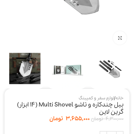
بزرگنمایی تصویر
خانه
/
لوازم سفر و کمپینگ
بیل چندکاره و تاشو Multi Shovel (۱۴ ابزار)
گرین لاین
3,655,000
تومان
4,300,000
تومان