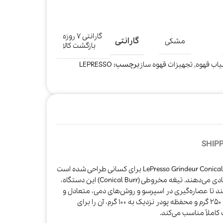
گارانتی ۷ روزه
گارانتی
مشکی
بازگشت کالا
یاب قهوه
,
تجهیزات قهوه ساز
برچسب:
LEPRESSO
SHIPP
LePresso Grindeur Conical Burr Grinder with Digital Weight Control برای کسانی طراحی شده است
که به دقت وزن و یکنواختی آسیاب اهمیت زیادی می‌دهند. تیغه مخروطی (Conical Burr) این دستگاه،
کند تا عصاره‌گیری در اسپرسو و روش‌های دمی، متعادل و
قابل‌تکرار باشد. مخزن دانه با ظرفیت حدود ۲۵۰ گرم و محفظه پودر نزدیک به ۱۰۰ گرم، آن را برای
کاملاً مناسب می‌کند.