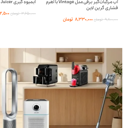
آب مرکبات‌گیر برقی مدل Vintage با اهرم
آبمیوه گیری BI-Directional Juicer پرودو
فشاری گرین لاین
02,500
3,650,000
تومان
8,330,000
تومان
9,800,000
تومان