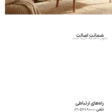
ضمانت اصالت
بدون دغدغه خرید کنید
راه‌های ارتباطی
تلفن :
57780000-021