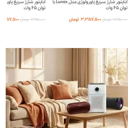
آداپتور شارژ سریع پاورولوژی مدل Lunex با
توان ۶۵ وات
توان ۶۵ وات
3,357,500
تومان
3,357,500
3,950,000
تومان
3,950,000
تومان