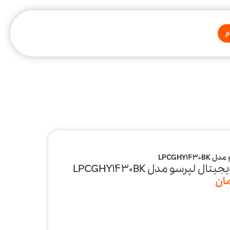
م
LPCGHY1
لپرسو مدل LPCGHY1430BK
ان