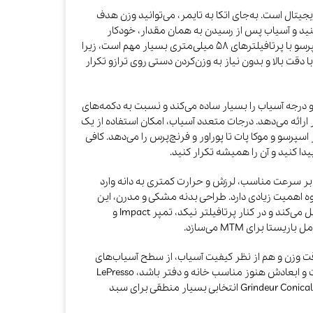
کنترل وزن دیجیتال است. به‌جای اتکا به تایمر، می‌توانید وزن هدف
ید و آسیاب پس از رسیدن به همان مقدار، خودکار
متوقف می‌شود. این قابلیت به‌ویژه برای اسپرسو با پرتافیلترهای ۵۸ میلی‌متری بسیار مهم است، زیرا
ای استاندارد ۱۸ یا ۲۰ گرمی را با دقت بالا و بدون نیاز به وزن‌کردن دستی روی ترازو تکرار
 درجه آسیاب را بسیار ساده می‌کند و نسبت به دکمه‌های
 ارائه می‌دهد. درجات متعدد آسیاب، امکان استفاده از یک
سپرسو و موکا پات تا پوراور و فرنچ‌پرس را می‌دهد. کافی
دا کنید و آن را همیشه تکرار کنید.
علاوه بر سرعت مناسب، لرزش و حرارت کمتری به دانه وارد
 اهمیت زیادی دارد. طراحی بدنه مشکی و مدرن، این
آسیاب را به مرکز توجه گوشه قهوه شما تبدیل می‌کند و در کنار پرتافیلتر نیکد، تمپر Impact و
قت وزن و هم از نظر کیفیت آسیاب، از سطح آسیاب‌های
خانگی ساده بالاتر باشد و در عین حال قیمت و ابعادش هنوز مناسب خانه و دفتر باشد، LePresso
Grindeur Conical Burr Grinder with Digital Weight Control انتخابی بسیار منطقی برای سبد