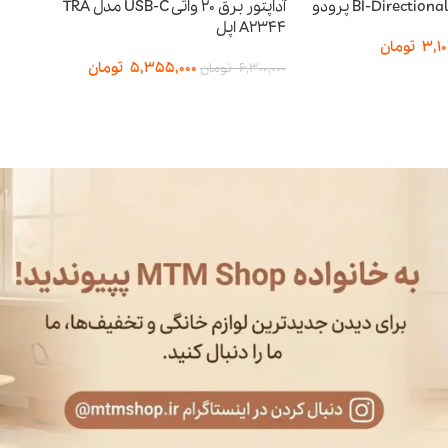
آداپتور برق 20 واتی USB-C مدل TRA
A2344 اپل
3,1
تومان
5,355,000
تومان
6,300,000
تومان