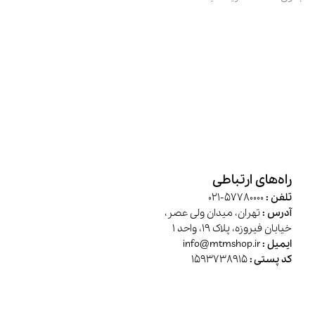
راه‌های ارتباطی
تلفن :
57780000-021
آدرس :
تهران، میدان ولی عصر،
خیابان فیروزه، پلاک 19، واحد 1
ایمیل :
info@mtmshop.ir
کد پستی :
1593738915