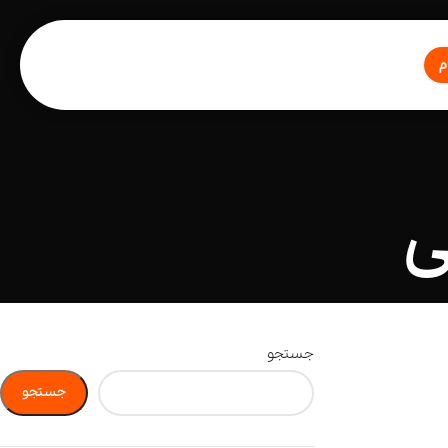
م
ی
جستجو
جستجو