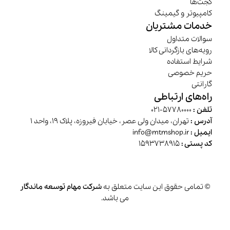
گجت‌ها
کامپیوتر و گیمینگ
خدمات مشتریان
سوالات متداول
رویه‌های بازگردانی کالا
شرایط استفاده
حریم خصوصی
گارانتی
راه‌های ارتباطی
تلفن :
57780000-021
آدرس :
تهران، میدان ولی عصر، خیابان فیروزه، پلاک 19، واحد 1
ایمیل :
info@mtmshop.ir
کد پستی :
1593738915
© تمامی حقوق این سایت متعلق به
شرکت مهام توسعه ماندگار
می باشد.