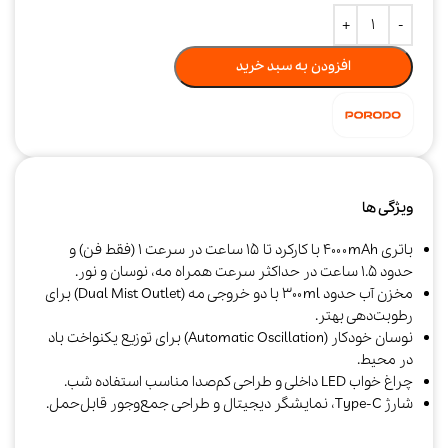
افزودن به سبد خرید
ویژگی ها
باتری ۴۰۰۰mAh با کارکرد تا ۱۵ ساعت در سرعت ۱ (فقط فن) و
حدود ۱.۵ ساعت در حداکثر سرعت همراه مه، نوسان و نور.​
مخزن آب حدود ۳۰۰ml با دو خروجی مه (Dual Mist Outlet) برای
رطوبت‌دهی بهتر.​
نوسان خودکار (Automatic Oscillation) برای توزیع یکنواخت باد
در محیط.​
چراغ خواب LED داخلی و طراحی کم‌صدا مناسب استفاده شب.​
شارژ Type‑C، نمایشگر دیجیتال و طراحی جمع‌وجور قابل‌حمل.​