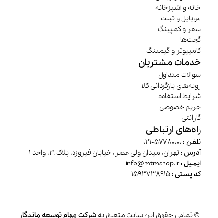
خانه و آشپزخانه
موبایل و تبلت
سفر و کمپینگ
گجت‌ها
کامپیوتر و گیمینگ
خدمات مشتریان
سوالات متداول
رویه‌های بازگردانی کالا
شرایط استفاده
حریم خصوصی
گارانتی
راه‌های ارتباطی
تلفن :
57780000-021
آدرس :
تهران، میدان ولی عصر، خیابان فیروزه، پلاک 19، واحد 1
ایمیل :
info@mtmshop.ir
کد پستی :
1593738915
© تمامی حقوق این سایت متعلق به
شرکت مهام توسعه ماندگار