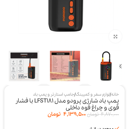
بزرگنمایی تصویر
خانه
/
لوازم سفر و کمپینگ
/
جامپ استارتر و پمپ باد
پمپ باد شارژی پرودو مدل LFST181 با فشار
قوی و چراغ قوه داخلی
4,139,500
تومان
4,870,000
تومان
موجود در انبار