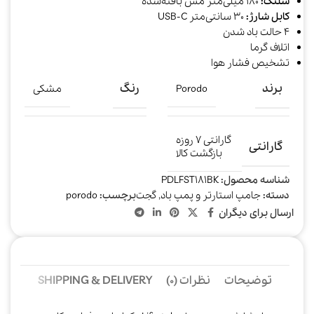
شلنگ:
180 میلی‌متر مس بافته‌شده
کابل شارژ:
30 سانتی‌متر USB-C
4 حالت باد شدن
اتلاف گرما
تشخیص فشار هوا
برند
رنگ
Porodo
مشکی
گارانتی ۷ روزه
گارانتی
بازگشت کالا
شناسه محصول:
PDLFST181BK
دسته:
جامپ استارتر و پمپ باد
,
گجت
برچسب:
porodo
ارسال برای دیگران
توضیحات
نظرات (0)
SHIPPING & DELIVERY