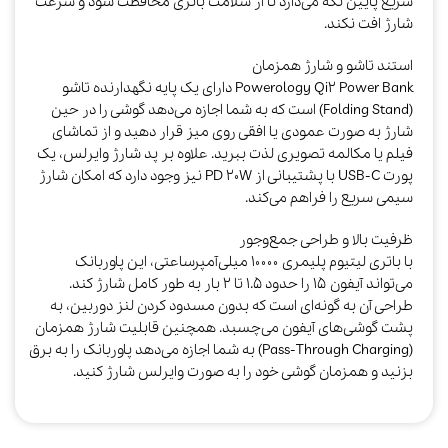
سریع پایین نگه می‌دارد تا از سلامت باتری محافظت شود و سرعت
شارژ افت نکند.​
استند تاشو و شارژ همزمان
Powerology Qi2 Power Bank دارای یک پایه نگهدارنده تاشو
(Folding Stand) است که به شما اجازه می‌دهد گوشی را در حین
شارژ به صورت عمودی یا افقی روی میز قرار دهید و از تماشای
فیلم یا مکالمه تصویری لذت ببرید. علاوه بر پد شارژ وایرلس، یک
پورت USB-C با پشتیبانی از PD 20W نیز وجود دارد که امکان شارژ
سیمی سریع را فراهم می‌کند.​
ظرفیت بالا و طراحی جمع‌وجور
با باتری لیتیوم پلیمری ۱۰۰۰۰ میلی‌آمپرساعتی، این پاوربانک
می‌تواند آیفون ۱۵ را حدود ۱.۵ تا ۲ بار به طور کامل شارژ کند.
طراحی آن به گونه‌ای است که بدون مسدود کردن لنز دوربین، به
پشت گوشی‌های آیفون می‌چسبد. همچنین قابلیت شارژ همزمان
(Pass-Through Charging) به شما اجازه می‌دهد پاوربانک را به برق
بزنید و همزمان گوشی خود را به صورت وایرلس شارژ کنید.