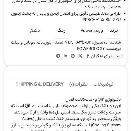
خنک‌کننده داخلی فعال برای جلوگیری از داغ شدن در هنگام شارژ
همزمان چند دستگاه
طراحی مغناطیسی دقیق برای اتصال ایمن و پایدار به پشت آیفون
PPBCHA35-BK : SKU
برند
رنگ
Powerology
مشکی
شناسه محصول:
PPBCHA35-BK
دسته:
پاوربانک
,
موبایل و تبلت
برچسب:
POWEROLOGY
ارسال برای دیگران
توضیحات
نظرات (0)
SHIPPING & DELIVERY
تکنولوژی Qi2 و خنک‌کننده فعال
این پاوربانک یکی از اولین محصولات بازار با استاندارد Qi2 است که
سرعت و دقت شارژ مگ‌سیف اصلی اپل (۱۵ وات) را ارائه می‌دهد.
ویژگی منحصر به فرد آن، سیستم خنک‌کننده داخلی (Active
Cooling System) است که دمای پاوربانک و گوشی را در حین شارژ