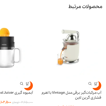
محصولات مرتبط
-15%
-15
آب مرکبات‌گیر برقی مدل Vintage با اهرم
آبمیوه گیری BI-Directional Juicer پرودو
اری گرین لاین
3,102,500
تو
3,650,000
تومان