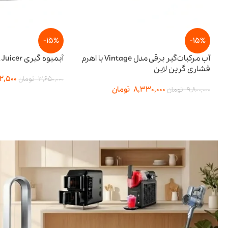
-15%
آب مرکبات‌گیر برقی مدل Vintage با اهرم
آبمیوه گیری BI-Directional Juicer پرودو
3,102,500
تومان
3,650,000
تومان
8,330,
تومان