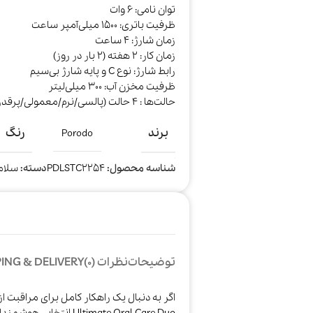
توان نامی: 6 وات
ظرفیت باتری: 1500 میلی‌آمپر ساعت
زمان شارژ: 4 ساعت
زمان کار: 2 هفته (2 بار در روز)
رابط شارژ: نوع C و پایه شارژ بی‌سیم
ظرفیت مخزن آب: 300 میلی‌لیتر
حالت‌ها : 4 حالت (پالسی/نرم/معمولی/پرقدرت)
برند
رنگ
Porodo
شناسه محصول:
PDLSTC2254
دسته:
سلام
توضیحات
نظرات (0)
ING & DELIVERY