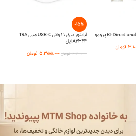
-15%
-15%
آداپتور برق 20 واتی USB-C مدل TRA
A2344 اپل
توان ۶۵ وات
5,355,000
تومان
357,500
6,300,000
تومان
3,950,000
تومان