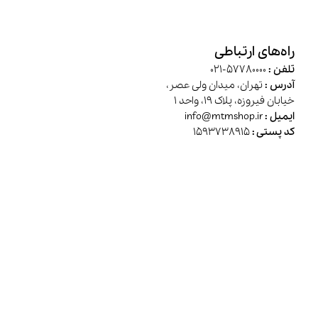
راه‌های ارتباطی
تلفن :
57780000-021
آدرس :
تهران، میدان ولی عصر،
خیابان فیروزه، پلاک 19، واحد 1
ایمیل :
info@mtmshop.ir
کد پستی :
1593738915