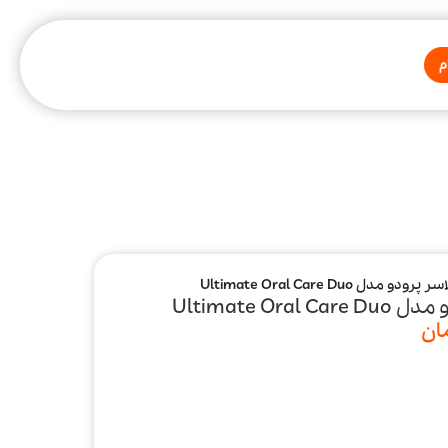
م
ل Ultimate Oral Care Duo
Ultimate O
ان