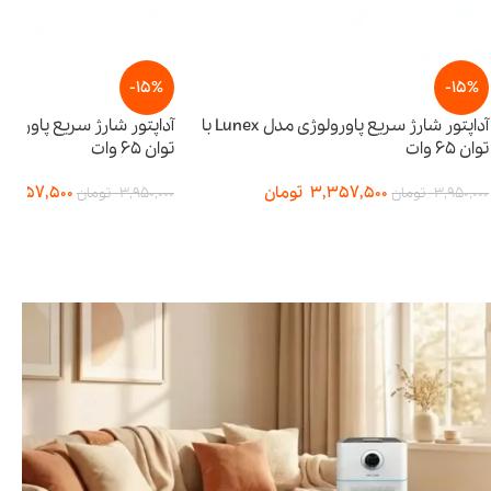
-15%
آداپتور شارژ سریع پاورولوژی مدل Lunex با
آداپتور شارژ سریع پاورولوژی مدل Lunex با
توان ۶۵ وات
3,
تومان
3,357,500
تومان
3,950,000
تومان