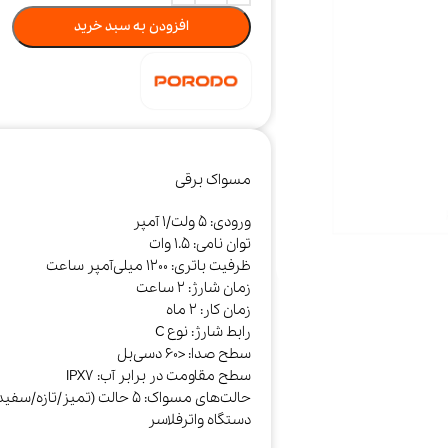
افزودن به سبد خرید
مسواک برقی
ورودی: 5 ولت/1 آمپر
توان نامی: 1.5 وات
ظرفیت باتری: 1200 میلی‌آمپر ساعت
جارو شارژی و
خوشبو کننده هوا
سرمایش و
زمان شارژ: 2 ساعت
رباتیک
گرمایش
زمان کار: 2 ماه
رابط شارژ: نوع C
سطح صدا: <60 دسی‌بل
سطح مقاومت در برابر آب: IPX7
حالت‌های مسواک: 5 حالت (تمیز/تازه/سفید/براق/حساس)
دستگاه واترفلاسر