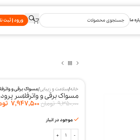
اره ما
ورود | ثبت نا
خانه
/
سلامت و زیبایی
/
مسواک برقی و واترفلاسر پرودو مد
مسواک برقی و واترفلاسر پرودو مدل ral Care Duo
7,947,500
توم
9,350,000
تومان
موجود در انبار