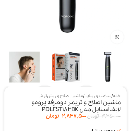
بزرگنمایی تصویر
خانه
/
سلامت و زیبایی
/
ماشین اصلاح و ریش‌تراش
ماشین اصلاح و تریمر دوطرفه پرودو
لایف‌استایل مدل PDLFST184BK
2,847,500
تومان
3,350,000
تومان
موجود در انبار