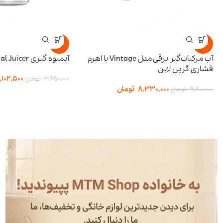
-15%
-15%
آب مرکبات‌گیر برقی مدل Vintage با اهرم
آبمیوه گیری BI-Directional Juicer پرودو
فشاری گرین لاین
,102,500
3,650,000
تومان
8,330,000
تومان
9,800,000
تومان