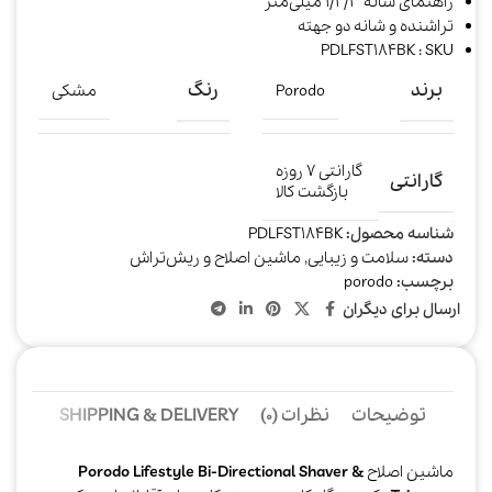
راهنمای شانه ۱/۲/۳ میلی‌متر
تراشنده و شانه دو جهته
PDLFST184BK : SKU
برند
رنگ
Porodo
مشکی
گارانتی ۷ روزه
گارانتی
بازگشت کالا
شناسه محصول:
PDLFST184BK
دسته:
سلامت و زیبایی
,
ماشین اصلاح و ریش‌تراش
برچسب:
porodo
ارسال برای دیگران
توضیحات
نظرات (0)
SHIPPING & DELIVERY
ماشین اصلاح
Porodo Lifestyle Bi-Directional Shaver &