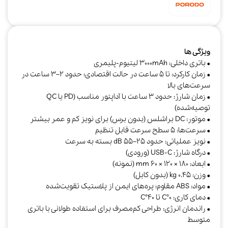
ویژگی ها
• باتری داخلی: 3000mAh لیتیوم‑پلیمری
• زمان کارکرد: تا 5 ساعت در حالت اقتصادی؛ حدود 2–3 ساعت در
سرعت‌های بالا
• زمان شارژ: حدود 3 ساعت با آداپتور مناسب (PD یا QC
توصیه‌شده)
• موتور: DC براشلس (بدون برس) برای نویز کم و عمر بیشتر
• سرعت‌ها: 5 سطح سرعت قابل تنظیم
• نویز عملیاتی: حدود 25–55 dB بسته به سرعت
• درگاه شارژ: USB‑C (ورودی)
• ابعاد: 180 × 120 × 60 mm (نمونه)
• وزن: 0.45 kg (بدون کابل)
• مواد: ABS مقاوم؛ پره‌های ایمن از پلاستیک تقویت‌شده
• دمای کاری: 0°C تا 40°C
• راندمان انرژی: طراحی کم‌مصرف برای استفاده طولانی با باتری
متوسط