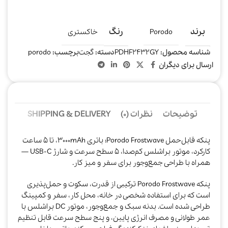
برند
رنگ
Porodo
خاکستری
شناسه محصول:
PDHF2432GY
دسته:
گجت
برچسب:
porodo
ارسال برای دیگران
توضیحات
نظرات (0)
SHIPPING & DELIVERY
پنکه قابل‌حمل Porodo Frostwave؛ باتری 3000mAh، تا 5 ساعت
کارکرد، موتور براشلس کم‌صدا، 5 سطح سرعت و شارژ USB‑C —
همراه با طراحی جمع‌وجور برای سفر و میز کار.
پنکه Porodo Frostwave ترکیبی از قدرت، سکوت و حمل‌پذیری
است که برای استفاده شخصی در خانه، محل کار، سفر و کمپینگ
طراحی شده است. بدنه سبک و جمع‌وجور، موتور DC براشلس با
عمر طولانی و مصرف انرژی پایین، و پنج سطح سرعت قابل تنظیم