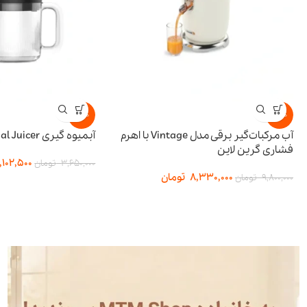
-15%
-15%
آب مرکبات‌گیر برقی مدل Vintage با اهرم
آبمیوه گیری BI-Directional Juicer پرودو
فشاری گرین لاین
3,102,500
3,650,000
تومان
8,330,000
تومان
9,800,000
تومان