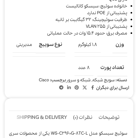
خانواده سوئیچ: سیسکو کاتالیست
پشتیبانی از POE ندارد
ظرفیت سوئیچینگ: 32 گیگابیت بر ثانیه
پشتیبانی از 255 VLAN
مصرف برق: حدود 15.4 وات در حالت عملیاتی
وزن
نوع سوییچ
1.8 کیلوگرم
مدیریتی
تعداد پورت
8 عدد
دسته:
سویچ شبکه
,
شبکه و سرور
برچسب:
Cisco
ارسال برای دیگران
توضیحات
نظرات (0)
SHIPPING & DELIVERY
سوئیچ سیسکو مدل WS-C2960G-8TC-L یکی از محصولات سری