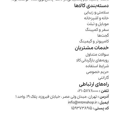
دسته‌بندی کالاها
سلامتی و زیبایی
خانه و آشپزخانه
موبایل و تبلت
سفر و کمپینگ
گجت‌ها
کامپیوتر و گیمینگ
خدمات مشتریان
سوالات متداول
رویه‌های بازگردانی کالا
شرایط استفاده
حریم خصوصی
گارانتی
راه‌های ارتباطی
تلفن :
57780000-021
آدرس :
تهران، میدان ولی عصر، خیابان فیروزه، پلاک 19، واحد 1
ایمیل :
info@mtmshop.ir
کد پستی :
1593738915