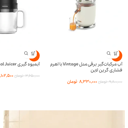
-15%
-15%
آب مرکبات‌گیر برقی مدل Vintage با اهرم
آبمیوه گیری BI-Directional Juicer پرودو
فشاری گرین لاین
,102,500
3,650,000
تومان
8,330,000
تومان
9,800,000
تومان