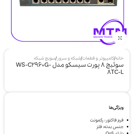
بزرگنمایی تصویر
خانه
/
کامپیوتر و قطعات
/
شبکه و سرور
/
سویچ شبکه
سوئیچ 8 پورت سیسکو مدل WS-C2960G-
8TC-L
ویژگی‌ها
فرم فاکتور: رکمونت
جنس بدنه: فلز
دارای QoS