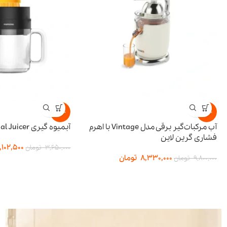
-15%
-15%
آب مرکبات‌گیر برقی مدل Vintage با اهرم
آبمیوه گیری BI-Directional Juicer پرودو
فشاری گرین لاین
,102,500
3,650,000
تومان
8,330,000
تومان
9,800,000
تومان