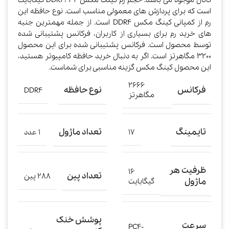
کانال موجود می باشد. حجم رم کینگ مکس DDR4، 32 گیگابایت
است که برای پردازش های معمولی مناسب است. نوع حافظه این
رم از کمپانی کینگ مکس DDR4 است. از جمله مهمترین جنبه
های خرید رم برای بسیاری از کاربران، فرکانس پشتیبانی شده
توسط محصول است. فرکانس پشتیبانی شده برای این محصول
3200 مگاهرتز است. اگر به دنبال خرید حافظه کامپیوتر هستید،
این محصول کینگ مکس گزینه مناسبی برای شماست.
2666
فرکانس
نوع حافظه
DDR۴
مگاهرتز
تایمینگ
تعداد ماژول
17
1 عدد
ظرفیت هر
16
تعداد پین
288 پین
ماژول
گیگابایت
پوشش خنک
سرعت
PC4-