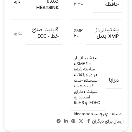
کننده
دارد
حافظه
21300
HEATSINK
پشتیبانی از
قابلیت اصلاح
XMP
ندارد
XMP اینتل
خطا - ECC
2.0
• پشتیبانی از
XMP 2.0 •
ساخته شده
برای اورکلاک •
مزایا
سيستم خنک
کننده هيت‌
سينک • دارای
استاندارد
JEDEC و RoHS
دسته:
رم
برچسب:
kingmax
ارسال برای دیگران