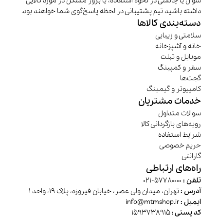
سوال یا چالشی در نحوه استفاده، یا بروز مشکل در مورد کالایی
داشته باشید تیم پشتیبانی در لحظه پاسخ‌گوی شما خواهند بود.
دسته‌بندی کالاها
سلامتی و زیبایی
خانه و آشپزخانه
موبایل و تبلت
سفر و کمپینگ
گجت‌ها
کامپیوتر و گیمینگ
خدمات مشتریان
سوالات متداول
رویه‌های بازگردانی کالا
شرایط استفاده
حریم خصوصی
گارانتی
راه‌های ارتباطی
تلفن :
57780000-021
آدرس :
تهران، میدان ولی عصر، خیابان فیروزه، پلاک 19، واحد 1
ایمیل :
info@mtmshop.ir
کد پستی :
1593738915