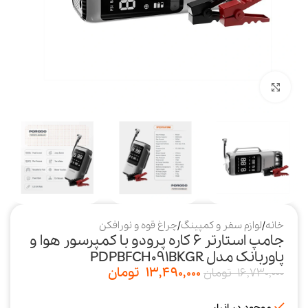
بزرگنمایی تصویر
خانه
/
لوازم سفر و کمپینگ
/
چراغ قوه و نورافکن
جامپ استارتر 6 کاره پرودو با کمپرسور هوا و
پاوربانک مدل PDPBFCH091BKGR
13,490,000
تومان
16,730,000
تومان
موجود در انبار