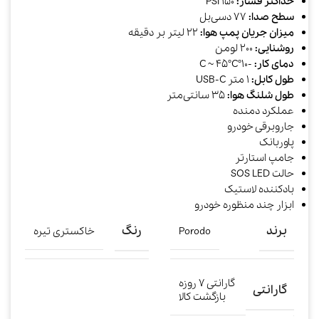
حداکثر فشار:
150 PSI
سطح صدا:
77 دسی‌بل
میزان جریان پمپ هوا:
22 لیتر بر دقیقه
روشنایی:
200 لومن
دمای کار:
-10°C ~ 45°C
طول کابل:
1 متر USB-C
طول شلنگ هوا:
35 سانتی‌متر
عملکرد دمنده
جاروبرقی خودرو
پاوربانک
جامپ استارتر
حالت SOS LED
بادکننده لاستیک
ابزار چند منظوره خودرو
برند
رنگ
Porodo
خاکستری تیره
گارانتی ۷ روزه
گارانتی
بازگشت کالا