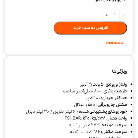
افزودن به سبد خرید
ویژگی‌ها
ولتاژ ورودی:
5 ولت/2 آمپر
ظرفیت باتری:
8000 میلی‌آمپر ساعت
حداکثر جریان:
1000 آمپر
مکش جاروبرقی:
5000 پاسکال
خودروهای پشتیبانی شده:
6.0 لیتر بنزین / 3.0 لیتر دیزل
واحد فشار:
PSI، BAR، kPa، kg/cm²
سرعت دمنده:
273 متر بر ثانیه
سرعت مکش:
284 متر بر ثانیه