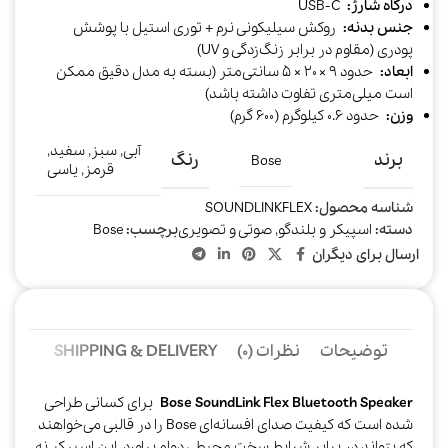
درگاه شارژ:
USB-C​
جنس بدنه:
روکش سیلیکونی نرم + توری استیل با پوشش
پودری (مقاوم در برابر زنگ‌زدگی و UV)​​
ابعاد:
حدود ۹ × ۲۰ × ۵ سانتی‌متر (بسته به مدل دقیق ممکن
است میلی‌متری تفاوت داشته باشد)​
وزن:
حدود ۰.۶ کیلوگرم (۶۰۰ گرم)​
آبی
,
سبز
,
سفید
,
برند
رنگ
Bose
قرمز
,
یاسی
شناسه محصول:
SOUNDLINKFLEX
دسته:
اسپیکر و بلندگو
,
صوتی و تصویری
برچسب:
Bose
ارسال برای دیگران
توضیحات
نظرات (0)
SHIPPING & DELIVERY
Bose SoundLink Flex Bluetooth Speaker
برای کسانی طراحی
شده است که کیفیت صدای افسانه‌ای Bose را در قالبی می‌خواهند
که بتواند در برابر شرایط سخت محیطی دوام بیاورد. این اسپیکر نه