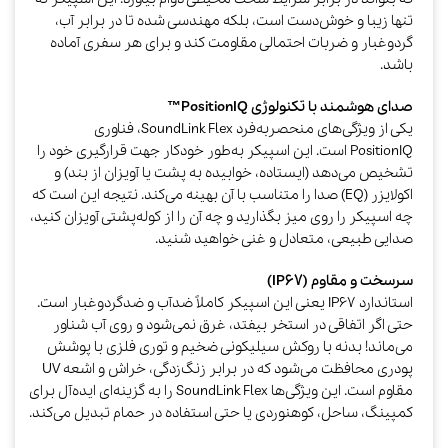
تنها زیبا و خوش‌دست است، بلکه مهندسی شده تا در برابر آب،
گردوغبار و ضربات احتمالی مقاومت کند و برای هر سفری آماده
باشد.
صدای هوشمند با تکنولوژی PositionIQ™
یکی از ویژگی‌های منحصربه‌فرد SoundLink Flex، فناوری
PositionIQ است. این اسپیکر به‌طور خودکار جهت قرارگیری خود را
تشخیص می‌دهد (ایستاده، خوابیده به پشت یا آویزان از بند) و
اکولایزر (EQ) صدا را متناسب با آن بهینه می‌کند. نتیجه این است که
چه اسپیکر را روی میز بگذارید و چه آن را از کوله‌پشتی آویزان کنید،
صدایی طبیعی، متعادل و غنی خواهید شنید.​
سرسخت و مقاوم (IP67)
استاندارد IP67 یعنی این اسپیکر کاملاً ضدآب و ضدگردوغبار است.
حتی اگر اتفاقی در استخر بیفتد، غرق نمی‌شود و روی آب شناور
می‌ماند! بدنه با روکش سیلیکونی ضخیم و توری فلزی با پوشش
پودری محافظت می‌شود که در برابر زنگ‌زدگی، خراش و اشعه UV
مقاوم است. این ویژگی‌ها SoundLink Flex را به گزینه‌ای ایده‌آل برای
کمپینگ، ساحل، کوهنوردی یا حتی استفاده در حمام تبدیل می‌کند.​