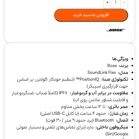
افزودن به سبد خرید
ویژگی ها
برند:
Bose
مدل:
SoundLink Flex
تکنولوژی صدا:
PositionIQ™ (تنظیم خودکار اکولایزر بر اساس
جهت قرارگیری اسپیکر)​
مقاومت در برابر آب و گردوغبار:
IP67 (کاملاً ضدآب، ضدگردوغبار
و قابلیت شناور ماندن روی آب)​
عمر باتری:
تا ۱۲ ساعت پخش مداوم​​
زمان شارژ:
حدود ۴ ساعت (با کابل USB-C اصلی)​​
اتصال:
Bluetooth (برد حدود ۹ متر / ۳۰ فوت)​
میکروفون داخلی:
دارد (برای تماس‌های تلفنی و دستیار صوتی
Siri/Google)​