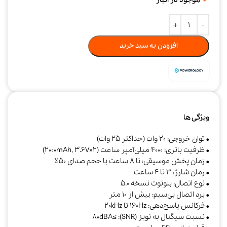
افزودن به سبد خرید
ویژگی ها
• توان خروجی: 20 وات (حداکثر 25 وات)
• ظرفیت باتری: 4000 میلی‌آمپر ساعت (2×2000mAh, 3.6V)
• زمان پخش موسیقی: تا 8 ساعت با حجم صدای 50٪
• زمان شارژ: 3 تا 4 ساعت
• نوع اتصال: بلوتوث نسخه 5.0
• برد اتصال بی‌سیم: بیش از 10 متر
• فرکانس پاسخ‌دهی: 160Hz تا 20kHz
• نسبت سیگنال به نویز (SNR): ≥80dBA