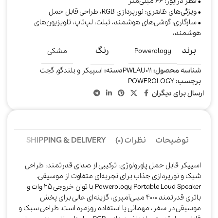
• قطر درایور: 66 میلی‌متر
• ویژگی‌های ظاهری: نورپردازی RGB، طراحی قابل حمل
• سازگاری: گوشی‌های هوشمند، تبلت، لپ‌تاپ، تلویزیون‌های
هوشمند،
برند
رنگ
Powerology
مشکی
شناسه محصول:
PWLAU011
دسته:
اسپیکر و بلندگو
,
گجت
برچسب:
POWEROLOGY
ارسال برای دیگران
توضیحات
نظرات (0)
SHIPPING & DELIVERY
اسپیکر قابل حمل پاورولوژی، ترکیبی از صدای قدرتمند، طراحی
شیک و نورپردازی جذاب برای تجربه‌ای متفاوت از موسیقی.
Powerology Portable Loud Speaker با توان خروجی 25 وات و
باتری قدرتمند 4000 میلی‌آمپری، گزینه‌ای عالی برای پخش
موسیقی در سفر، مهمانی یا استفاده روزمره است. طراحی سبک و