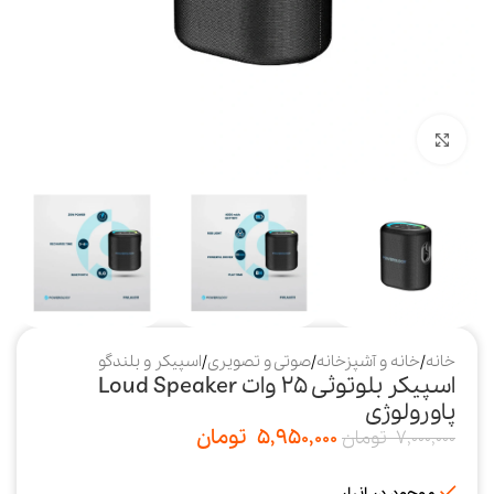
بزرگنمایی تصویر
خانه
/
خانه و آشپزخانه
/
صوتی و تصویری
/
اسپیکر و بلندگو
اسپیکر بلوتوثی 25 وات Loud Speaker
پاورولوژی
5,950,000
تومان
7,000,000
تومان
موجود در انبار