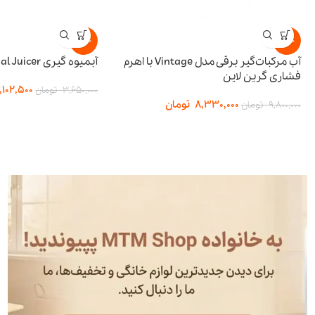
-15%
-15%
آب مرکبات‌گیر برقی مدل Vintage با اهرم
آبمیوه گیری BI-Directional Juicer پرودو
فشاری گرین لاین
,102,500
3,650,000
تومان
8,330,000
تومان
9,800,000
تومان