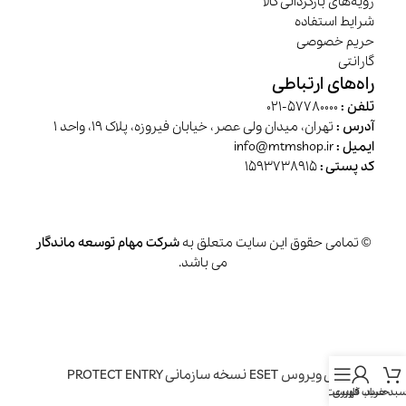
رویه‌های بازگردانی کالا
شرایط استفاده
حریم خصوصی
گارانتی
راه‌های ارتباطی
تلفن :
57780000-021
آدرس :
تهران، میدان ولی عصر، خیابان فیروزه، پلاک 19، واحد 1
ایمیل :
info@mtmshop.ir
کد پستی :
1593738915
© تمامی حقوق این سایت متعلق به
شرکت مهام توسعه ماندگار
می باشد.
آنتی ویروس ESET نسخه سازمانی PROTECT ENTRY
بد خرید
حساب کاربری
فهرست