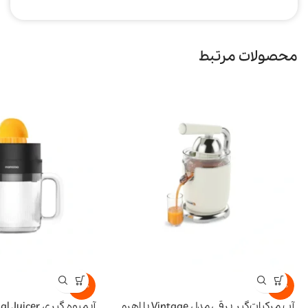
محصولات مرتبط
-15%
-15%
آب مرکبات‌گیر برقی مدل Vintage با اهرم
آبمیوه گیری BI-Directional Juicer پرودو