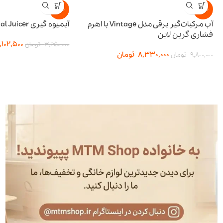
-15%
-15%
آب مرکبات‌گیر برقی مدل Vintage با اهرم
آبمیوه گیری BI-Directional Juicer پرودو
فشاری گرین لاین
,102,500
3,650,000
تومان
8,330,000
تومان
9,800,000
تومان