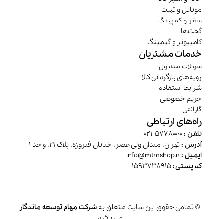
موبایل و تبلت
سفر و کمپینگ
گجت‌ها
کامپیوتر و گیمینگ
خدمات مشتریان
سوالات متداول
رویه‌های بازگردانی کالا
شرایط استفاده
حریم خصوصی
گارانتی
راه‌های ارتباطی
تلفن :
57780000-021
آدرس :
تهران، میدان ولی عصر، خیابان فیروزه، پلاک 19، واحد 1
ایمیل :
info@mtmshop.ir
کد پستی :
1593738915
© تمامی حقوق این سایت متعلق به
شرکت مهام توسعه ماندگار
می باشد.