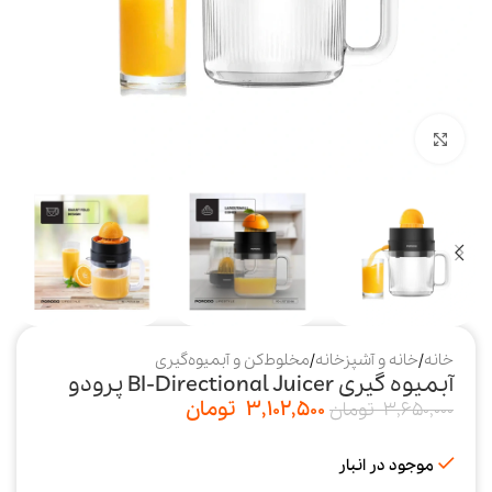
بزرگنمایی تصویر
خانه
/
خانه و آشپزخانه
/
مخلوط‌کن و آبمیوه‌گیری
آبمیوه گیری BI-Directional Juicer پرودو
3,102,500
تومان
3,650,000
تومان
موجود در انبار