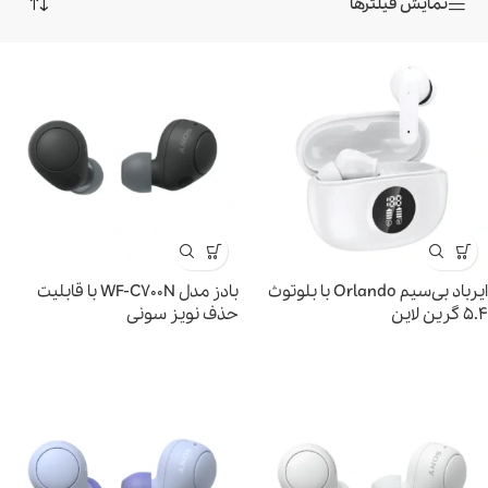
نمایش فیلترها
ایرباد بی‌سیم Orlando با بلوتوث
بادز مدل WF-C700N با قابلیت
۵.۴ گرین لاین
حذف نویز سونی