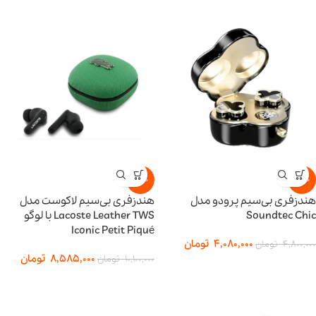
-15%
-15%
هندزفری بی‌سیم پرودو مدل
هندزفری بی‌سیم لاکوست مدل
Soundtec Chic
Lacoste Leather TWS با لوگو
Iconic Petit Piqué
4,080,000
تومان
4,800,000
تومان
8,585,000
تومان
10,100,000
تومان