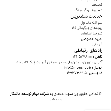
گجت‌ها
کامپیوتر و گیمینگ
خدمات مشتریان
سوالات متداول
رویه‌های بازگردانی کالا
شرایط استفاده
حریم خصوصی
گارانتی
راه‌های ارتباطی
تلفن :
57780000-021
آدرس :
تهران، میدان ولی عصر، خیابان فیروزه، پلاک 19، واحد 1
ایمیل :
info@mtmshop.ir
کد پستی :
1593738915
© تمامی حقوق این سایت متعلق به
شرکت مهام توسعه ماندگار
می باشد.