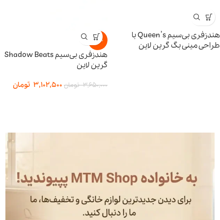
هندزفری بی‌سیم Queen’s با
-15%
طراحی مینی بگ گرین لاین
هندزفری بی‌سیم Shadow Beats
گرین لاین
3,102,500
تومان
3,650,000
تومان