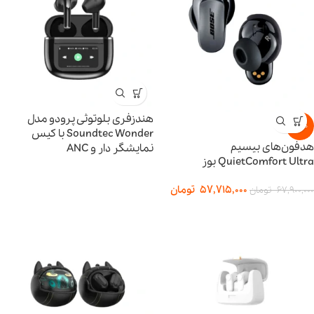
هندزفری بلوتوثی پرودو مدل
-15%
Soundtec Wonder با کیس
هدفون‌های بیسیم
نمایشگر دار و ANC
QuietComfort Ultra بوز
57,715,000
تومان
67,900,000
تومان