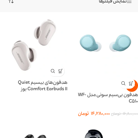
نمایش فیلترها
هدفون‌های بیسیم Quiet
-15%
Comfort Earbuds II بوز
هدفون بی‌سیم سونی مدل WF-
C510
14,280,000
تومان
16,800,000
تومان