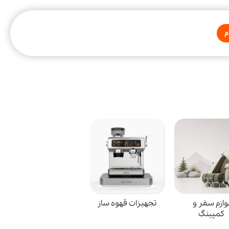
م
وازم سفر و
تجهیزات قهوه ساز
کمپینگ