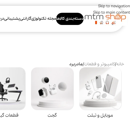
Skip to navigation
Skip to main content
دسته‌بندی کالاها
مجله تکنولوژی
گارانتی
پشتیبانی
درب
خانه
/
کامپیوتر و قطعات
/
مادربرد
موبایل و تبلت
گجت
قطعات گی