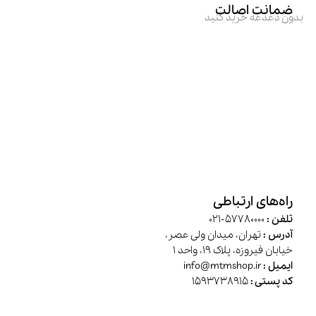
ضمانت اصالت
بدون دغدغه خرید کنید
راه‌های ارتباطی
تلفن :
57780000-021
آدرس :
تهران، میدان ولی عصر،
خیابان فیروزه، پلاک 19، واحد 1
ایمیل :
info@mtmshop.ir
کد پستی :
1593738915