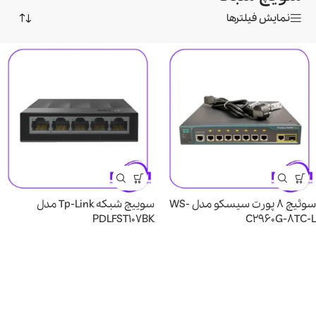
نمایش فیلترها
سوئیچ 8 پورت سیسکو مدل WS-
سوییچ شبکه Tp-Link مدل
PDLFST107BK
C2960G-8TC-L