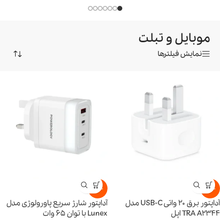
موبایل و تبلت
نمایش فیلترها
-15%
-15%
آداپتور برق 20 واتی USB-C مدل
آداپتور شارژ سریع پاورولوژی مدل
TRA A2344 اپل
Lunex با توان ۶۵ وات